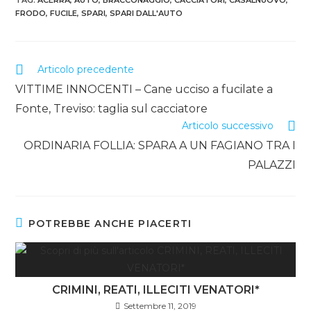
TAG
:
ACERRA
,
AUTO
,
BRACCONAGGIO
,
CACCIATORI
,
CASALNUOVO
,
FRODO
,
FUCILE
,
SPARI
,
SPARI DALL'AUTO
Articolo precedente
VITTIME INNOCENTI – Cane ucciso a fucilate a
Fonte, Treviso: taglia sul cacciatore
Articolo successivo
ORDINARIA FOLLIA: SPARA A UN FAGIANO TRA I
PALAZZI
POTREBBE ANCHE PIACERTI
CRIMINI, REATI, ILLECITI VENATORI*
Settembre 11, 2019