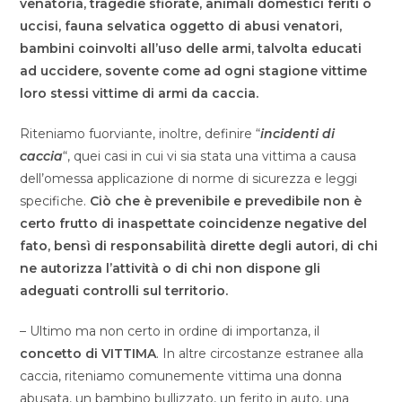
venatoria, tragedie sfiorate, animali domestici feriti o
uccisi, fauna selvatica oggetto di abusi venatori,
bambini coinvolti all’uso delle armi, talvolta educati
ad uccidere, sovente come ad ogni stagione vittime
loro stessi vittime di armi da caccia.
Riteniamo fuorviante, inoltre, definire “
incidenti di
caccia
“, quei casi in cui vi sia stata una vittima a causa
dell’omessa applicazione di norme di sicurezza e leggi
specifiche.
Ciò che è prevenibile e prevedibile non è
certo frutto di inaspettate coincidenze negative del
fato,
bensì di responsabilità dirette degli autori, di chi
ne autorizza l’attività o di chi non dispone gli
adeguati controlli sul territorio.
– Ultimo ma non certo in ordine di importanza, il
concetto di VITTIMA
. In altre circostanze estranee alla
caccia, riteniamo comunemente vittima una donna
abusata, un bambino bullizzato, un ferito in auto, una