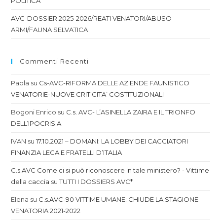
POLITICA
AVC-DOSSIER 2025-2026/REATI VENATORI/ABUSO
ARMI/FAUNA SELVATICA
Commenti Recenti
Paola
su
Cs-AVC-RIFORMA DELLE AZIENDE FAUNISTICO
VENATORIE-NUOVE CRITICITA’ COSTITUZIONALI
Bogoni Enrico
su
C.s. AVC- L’ASINELLA ZAIRA E IL TRIONFO
DELL’IPOCRISIA
IVAN
su
17.10.2021 – DOMANI: LA LOBBY DEI CACCIATORI
FINANZIA LEGA E FRATELLI D’ITALIA
C.s.AVC Come ci si può riconoscere in tale ministero? - Vittime
della caccia
su
TUTTI I DOSSIERS AVC*
Elena
su
C.s.AVC-90 VITTIME UMANE: CHIUDE LA STAGIONE
VENATORIA 2021-2022