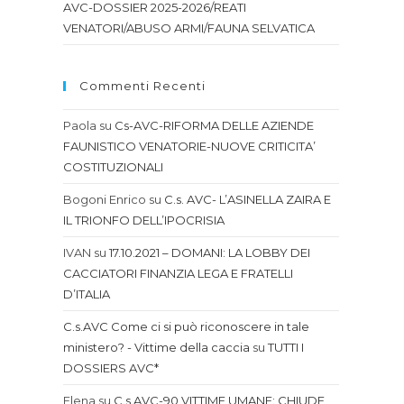
AVC-DOSSIER 2025-2026/REATI
VENATORI/ABUSO ARMI/FAUNA SELVATICA
Commenti Recenti
Paola
su
Cs-AVC-RIFORMA DELLE AZIENDE
FAUNISTICO VENATORIE-NUOVE CRITICITA’
COSTITUZIONALI
Bogoni Enrico
su
C.s. AVC- L’ASINELLA ZAIRA E
IL TRIONFO DELL’IPOCRISIA
IVAN
su
17.10.2021 – DOMANI: LA LOBBY DEI
CACCIATORI FINANZIA LEGA E FRATELLI
D’ITALIA
C.s.AVC Come ci si può riconoscere in tale
ministero? - Vittime della caccia
su
TUTTI I
DOSSIERS AVC*
Elena
su
C.s.AVC-90 VITTIME UMANE: CHIUDE