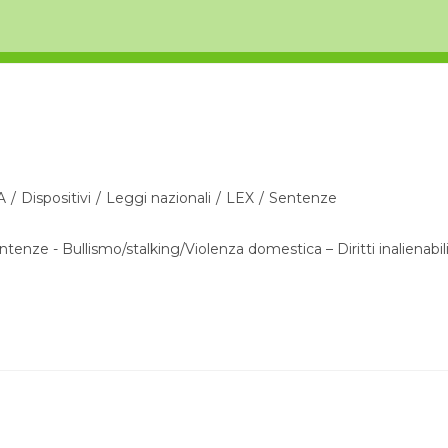
A
/
Dispositivi
/
Leggi nazionali
/
LEX
/
Sentenze
tenze - Bullismo/stalking/Violenza domestica – Diritti inalienabil