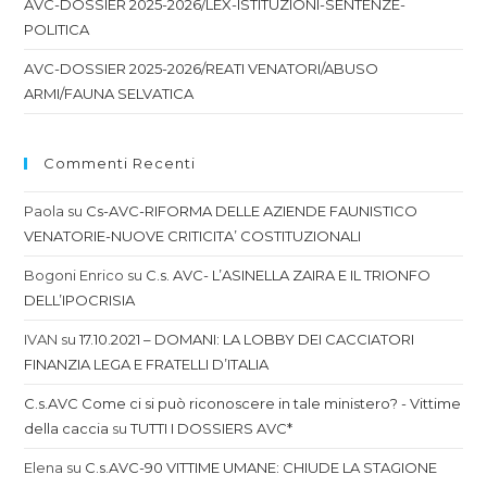
AVC-DOSSIER 2025-2026/LEX-ISTITUZIONI-SENTENZE-
POLITICA
AVC-DOSSIER 2025-2026/REATI VENATORI/ABUSO
ARMI/FAUNA SELVATICA
Commenti Recenti
Paola
su
Cs-AVC-RIFORMA DELLE AZIENDE FAUNISTICO
VENATORIE-NUOVE CRITICITA’ COSTITUZIONALI
Bogoni Enrico
su
C.s. AVC- L’ASINELLA ZAIRA E IL TRIONFO
DELL’IPOCRISIA
IVAN
su
17.10.2021 – DOMANI: LA LOBBY DEI CACCIATORI
FINANZIA LEGA E FRATELLI D’ITALIA
C.s.AVC Come ci si può riconoscere in tale ministero? - Vittime
della caccia
su
TUTTI I DOSSIERS AVC*
Elena
su
C.s.AVC-90 VITTIME UMANE: CHIUDE LA STAGIONE