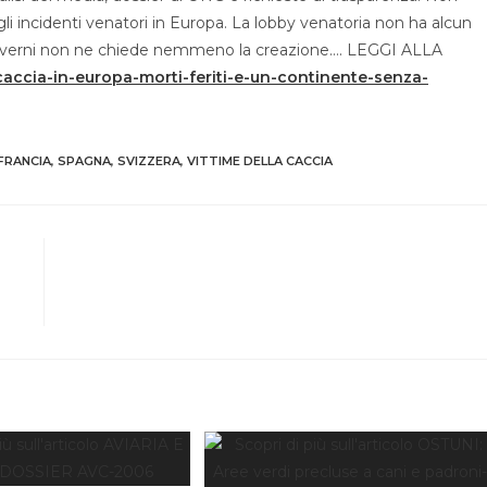
gli incidenti venatori in Europa. La lobby venatoria non ha alcun
i governi non ne chiede nemmeno la creazione…. LEGGI ALLA
-caccia-in-europa-morti-feriti-e-un-continente-senza-
FRANCIA
,
SPAGNA
,
SVIZZERA
,
VITTIME DELLA CACCIA