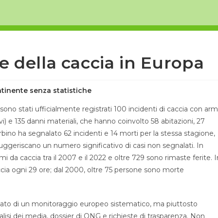
e della caccia in Europa
ontinente senza statistiche
sono stati ufficialmente registrati 100 incidenti di caccia con arm
ravi) e 135 danni materiali, che hanno coinvolto 58 abitazioni, 27
i Urbino ha segnalato 62 incidenti e 14 morti per la stessa stagione,
suggeriscano un numero significativo di casi non segnalati. In
da caccia tra il 2007 e il 2022 e oltre 729 sono rimaste ferite. I
accia ogni 29 ore; dal 2000, oltre 75 persone sono morte
ltato di un monitoraggio europeo sistematico, ma piuttosto
alisi dei media, dossier di ONG e richieste di trasparenza. Non