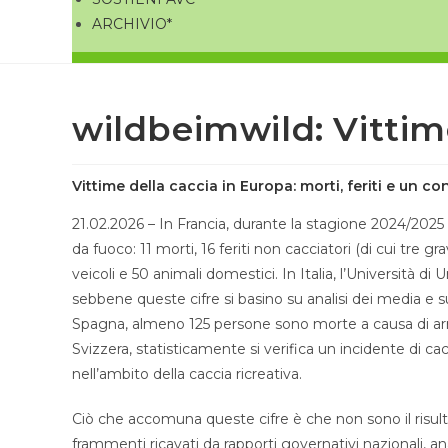
ARCHIVIO*
wildbeimwild: Vittim
Vittime della caccia in Europa: morti, feriti e un c
21.02.2026 – In Francia, durante la stagione 2024/2025 
da fuoco: 11 morti, 16 feriti non cacciatori (di cui tre g
veicoli e 50 animali domestici. In Italia, l’Università d
sebbene queste cifre si basino su analisi dei media e 
Spagna, almeno 125 persone sono morte a causa di armi 
Svizzera, statisticamente si verifica un incidente di c
nell’ambito della caccia ricreativa.
Ciò che accomuna queste cifre è che non sono il risu
frammenti ricavati da rapporti governativi nazionali, an