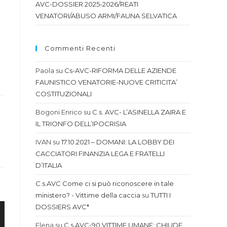
AVC-DOSSIER 2025-2026/REATI
VENATORI/ABUSO ARMI/FAUNA SELVATICA
Commenti Recenti
Paola
su
Cs-AVC-RIFORMA DELLE AZIENDE
FAUNISTICO VENATORIE-NUOVE CRITICITA’
COSTITUZIONALI
Bogoni Enrico
su
C.s. AVC- L’ASINELLA ZAIRA E
IL TRIONFO DELL’IPOCRISIA
IVAN
su
17.10.2021 – DOMANI: LA LOBBY DEI
CACCIATORI FINANZIA LEGA E FRATELLI
D’ITALIA
C.s.AVC Come ci si può riconoscere in tale
ministero? - Vittime della caccia
su
TUTTI I
DOSSIERS AVC*
Elena
su
C.s.AVC-90 VITTIME UMANE: CHIUDE