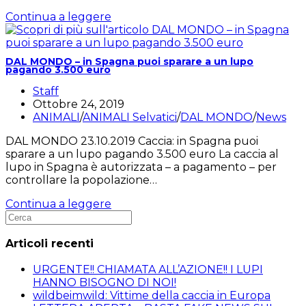
SPAGNA:
Continua a leggere
Identificato
il
cacciatore
DAL MONDO – in Spagna puoi sparare a un lupo
che
pagando 3.500 euro
ha
Autore
Staff
ucciso
dell'articolo:
Articolo
Ottobre 24, 2019
la
pubblicato:
Categoria
ANIMALI
/
ANIMALI Selvatici
/
DAL MONDO
/
News
lince
dell'articolo:
Nenúfar
DAL MONDO 23.10.2019 Caccia: in Spagna puoi
sparare a un lupo pagando 3.500 euro La caccia al
lupo in Spagna è autorizzata – a pagamento – per
controllare la popolazione…
DAL
Continua a leggere
MONDO
–
in
Articoli recenti
Spagna
puoi
URGENTE!! CHIAMATA ALL’AZIONE!! I LUPI
sparare
HANNO BISOGNO DI NOI!
a
wildbeimwild: Vittime della caccia in Europa