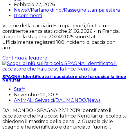
dell'articolo:
Articolo
Febbraio 22, 2026
pubblicato:
Categoria
News7
/
Parlano di noi
/
Rassegne stampa estera
dell'articolo:
Commenti
0 commenti
dell'articolo:
Vittime della caccia in Europa: morti, feriti e un
continente senza statistiche 21.02.2026 - In Francia,
durante la stagione 2024/2025 sono stati
ufficialmente registrati 100 incidenti di caccia con
armi…
wildbeimwild:
Continua a leggere
Vittime
della
caccia
SPAGNA: Identificato il cacciatore che ha ucciso la lince
in
Nenúfar
Europa
Autore
Staff
dell'articolo:
Articolo
Novembre 22, 2019
pubblicato:
Categoria
ANIMALI Selvatici
/
DAL MONDO
/
News
dell'articolo:
DAL MONDO - SPAGNA 22.11.2019 Identificato il
cacciatore che ha ucciso la lince Nenúfar: gli ecologisti
chiedono il massimo della pena La Guardia civile
spagnole ha identificato e denunciato l’uomo…