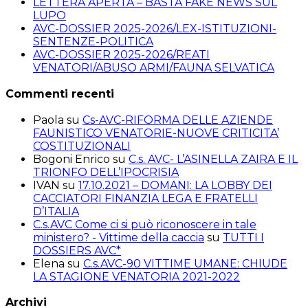
un
LETTERA APERTA – BASTA FAKE NEWS SUL
lupo
LUPO
pagando
AVC-DOSSIER 2025-2026/LEX-ISTITUZIONI-
3.500
SENTENZE-POLITICA
euro
AVC-DOSSIER 2025-2026/REATI
VENATORI/ABUSO ARMI/FAUNA SELVATICA
Commenti recenti
Paola
su
Cs-AVC-RIFORMA DELLE AZIENDE
FAUNISTICO VENATORIE-NUOVE CRITICITA’
COSTITUZIONALI
Bogoni Enrico
su
C.s. AVC- L’ASINELLA ZAIRA E IL
TRIONFO DELL’IPOCRISIA
IVAN
su
17.10.2021 – DOMANI: LA LOBBY DEI
CACCIATORI FINANZIA LEGA E FRATELLI
D’ITALIA
C.s.AVC Come ci si può riconoscere in tale
ministero? - Vittime della caccia
su
TUTTI I
DOSSIERS AVC*
Elena
su
C.s.AVC-90 VITTIME UMANE: CHIUDE
LA STAGIONE VENATORIA 2021-2022
Archivi