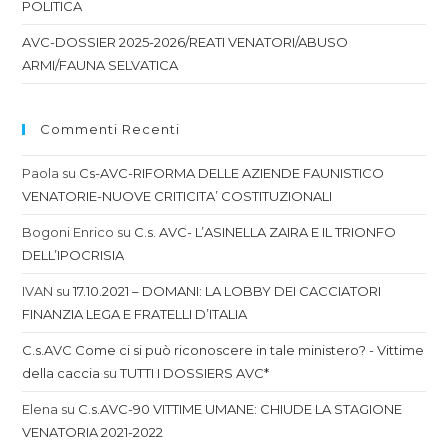
POLITICA
AVC-DOSSIER 2025-2026/REATI VENATORI/ABUSO
ARMI/FAUNA SELVATICA
Commenti Recenti
Paola
su
Cs-AVC-RIFORMA DELLE AZIENDE FAUNISTICO
VENATORIE-NUOVE CRITICITA’ COSTITUZIONALI
Bogoni Enrico
su
C.s. AVC- L’ASINELLA ZAIRA E IL TRIONFO
DELL’IPOCRISIA
IVAN
su
17.10.2021 – DOMANI: LA LOBBY DEI CACCIATORI
FINANZIA LEGA E FRATELLI D’ITALIA
C.s.AVC Come ci si può riconoscere in tale ministero? - Vittime
della caccia
su
TUTTI I DOSSIERS AVC*
Elena
su
C.s.AVC-90 VITTIME UMANE: CHIUDE LA STAGIONE
VENATORIA 2021-2022