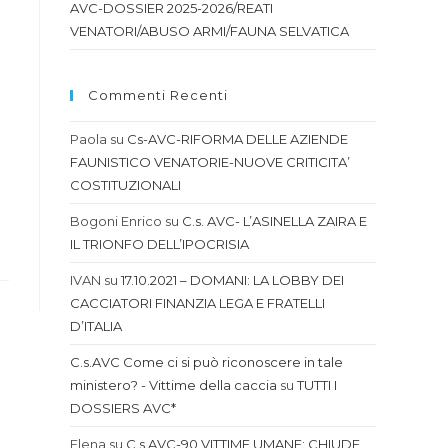
AVC-DOSSIER 2025-2026/REATI
VENATORI/ABUSO ARMI/FAUNA SELVATICA
Commenti Recenti
Paola
su
Cs-AVC-RIFORMA DELLE AZIENDE
FAUNISTICO VENATORIE-NUOVE CRITICITA’
COSTITUZIONALI
Bogoni Enrico
su
C.s. AVC- L’ASINELLA ZAIRA E
IL TRIONFO DELL’IPOCRISIA
IVAN
su
17.10.2021 – DOMANI: LA LOBBY DEI
CACCIATORI FINANZIA LEGA E FRATELLI
D’ITALIA
C.s.AVC Come ci si può riconoscere in tale
ministero? - Vittime della caccia
su
TUTTI I
DOSSIERS AVC*
Elena
su
C.s.AVC-90 VITTIME UMANE: CHIUDE