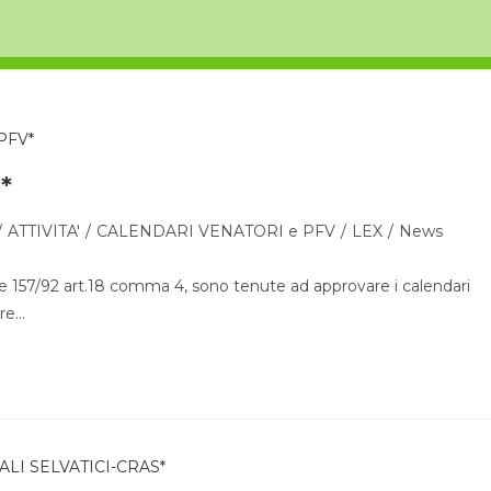
*
/
ATTIVITA'
/
CALENDARI VENATORI e PFV
/
LEX
/
News
 157/92 art.18 comma 4, sono tenute ad approvare i calendari
are…