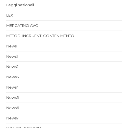
Leggi nazionali
LEX
MERCATINO AVC
METODI INCRUENTI CONTENIMENTO
News
News1
News2
News3
News4
News5
News6
News7