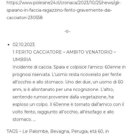
https://www.polesine24.it/cronaca/2023/10/25/news/gli-
sparano-in-faccia-ragazzino-ferito-gravemente-dai-
cacciatori-230558
-o-
02.10.2023
1 FERITO CACCIATORE – AMBITO VENATORIO –
UMBRIA
Incidente di caccia. Spara e colpisce l’amico: 60enne in
prognosi riservata. L’uomo resta ricoverato per ferite
all’occhio e allo stomaco. Uno dei due, un uomo di 60
anni, si è allontanato per una ricognizione. L’altro,
sentendo rumori provenire dalla vegetazione, ha
esploso un colpo. Il 60enne è tornato dall’amico con il
volto ferito, raggiunto all’occhio, all’esofago e allo
stomaco. …
TAGS – Le Palombe, Bevagna, Perugia, età 60, in