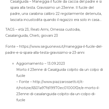
Casalguida – Maneggia il fucile da caccia del padre e si
spara alla testa. Gravissimo un 23enne. Il fucile del
padre, una carabina calibro 22 regolarmente detenuta,
lasciata incustodita quando il ragazzo era solo in casa…
TAGS – età 23, Reati Armi, Omessa custodia,
Casalanguida, Chieti, giovani 23
Fonte – https://www.seguonews.it/maneggia-il-fucile-del-
padre-e-si-spara-alla-testa-gravissimo-a-23-anni
Aggiornamento – 13.09.2023
Morto il 23enne di Casalguida colpito da un colpo di
fucile
– Fonte – http://www.piazzarossetti.it/it-
it/notizie/6501a97fd19970ec01000f2e/e-morto-il-
23enne-di-casalanguida-colpito-da-un-colpo-di-
fucile