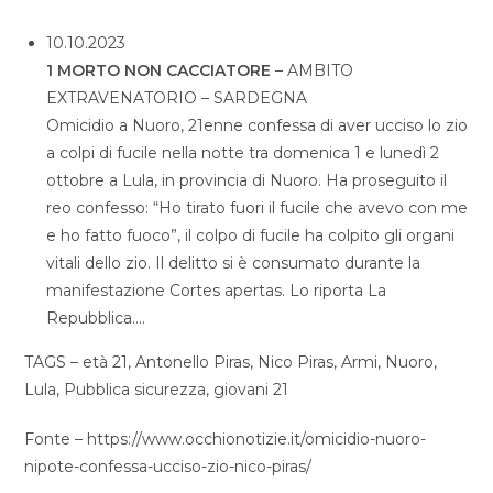
10.10.2023
1 MORTO NON CACCIATORE
– AMBITO
EXTRAVENATORIO – SARDEGNA
Omicidio a Nuoro, 21enne confessa di aver ucciso lo zio
a colpi di fucile nella notte tra domenica 1 e lunedì 2
ottobre a Lula, in provincia di Nuoro. Ha proseguito il
reo confesso: “Ho tirato fuori il fucile che avevo con me
e ho fatto fuoco”, il colpo di fucile ha colpito gli organi
vitali dello zio. Il delitto si è consumato durante la
manifestazione Cortes apertas. Lo riporta La
Repubblica….
TAGS – età 21, Antonello Piras, Nico Piras, Armi, Nuoro,
Lula, Pubblica sicurezza, giovani 21
Fonte – https://www.occhionotizie.it/omicidio-nuoro-
nipote-confessa-ucciso-zio-nico-piras/