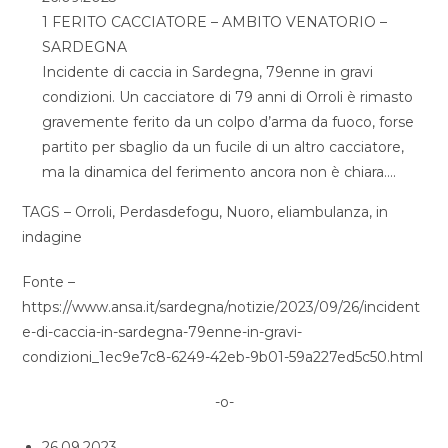
1 FERITO CACCIATORE – AMBITO VENATORIO –
SARDEGNA
Incidente di caccia in Sardegna, 79enne in gravi
condizioni. Un cacciatore di 79 anni di Orroli è rimasto
gravemente ferito da un colpo d’arma da fuoco, forse
partito per sbaglio da un fucile di un altro cacciatore,
ma la dinamica del ferimento ancora non è chiara….
TAGS – Orroli, Perdasdefogu, Nuoro, eliambulanza, in
indagine
Fonte –
https://www.ansa.it/sardegna/notizie/2023/09/26/incident
e-di-caccia-in-sardegna-79enne-in-gravi-
condizioni_1ec9e7c8-6249-42eb-9b01-59a227ed5c50.html
-o-
26.09.2023