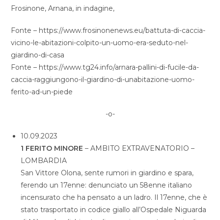
Frosinone, Arnana, in indagine,
Fonte – https://www.frosinonenews.eu/battuta-di-caccia-
vicino-le-abitazioni-colpito-un-uomo-era-seduto-nel-
giardino-di-casa
Fonte – https://www.tg24.info/arnara-pallini-di-fucile-da-
caccia-raggiungono-il-giardino-di-unabitazione-uomo-
ferito-ad-un-piede
-o-
10.09.2023
1 FERITO MINORE
– AMBITO EXTRAVENATORIO –
LOMBARDIA
San Vittore Olona, sente rumori in giardino e spara,
ferendo un 17enne: denunciato un 58enne italiano
incensurato che ha pensato a un ladro. Il 17enne, che è
stato trasportato in codice giallo all’Ospedale Niguarda