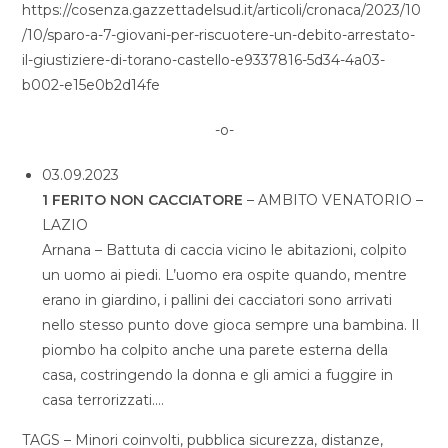
https://cosenza.gazzettadelsud.it/articoli/cronaca/2023/10
/10/sparo-a-7-giovani-per-riscuotere-un-debito-arrestato-
il-giustiziere-di-torano-castello-e9337816-5d34-4a03-
b002-e15e0b2d14fe
-o-
03.09.2023
1 FERITO NON CACCIATORE
– AMBITO VENATORIO –
LAZIO
Arnana – Battuta di caccia vicino le abitazioni, colpito
un uomo ai piedi. L’uomo era ospite quando, mentre
erano in giardino, i pallini dei cacciatori sono arrivati
nello stesso punto dove gioca sempre una bambina. Il
piombo ha colpito anche una parete esterna della
casa, costringendo la donna e gli amici a fuggire in
casa terrorizzati….
TAGS – Minori coinvolti, pubblica sicurezza, distanze,