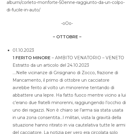
alburni/corleto-monforte-50enne-raggiunto-da-un-colpo-
di-fucile-in-auto/
-oOo-
– OTTOBRE –
01.10.2023
1 FERITO MINORE
– AMBITO VENATORIO – VENETO
Estratto da un articolo del 24.10.2023
….Nelle vicinanze di Grisignano di Zocco, frazione di
Mancamento, il primo di ottobre un cacciatore
avrebbe ferito al volto un minorenne tentando di
abbattere una lepre. Ha fatto fuoco mentre vicino a lui
c’erano due fratelli minorenni, raggiungendo l’occhio di
uno dei ragazzi. Non è chiaro se l’arma sia stata usata
in una zona consentita…I militari, vista la gravità della
situazione hanno ritirato in via cautelativa tutte le armi
del cacciatore. La notizia per vero era circolata solo