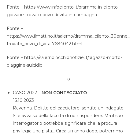
Fonte – https://www.infocilento.it/dramma-in-cilento-
giovane-trovato-privo-di-vita-in-campagna
Fonte –
https://www.ilmattino.it/salerno/dramma_cilento_30enne_
trovato_privo_di_vita-7684042.html
Fonte – https://salerno.occhionotizie.it/ragazzo-morto-
piaggine-suicidio
-o-
CASO 2022 –
NON CONTEGGIATO
15.10.2023
Ravenna. Delitto del cacciatore: sentito un indagato
Si è avvalso della facoltà di non rispondere. Ma il suo
interrogatorio potrebbe significare che la procura
privilegia una pista… Circa un anno dopo, potremmo