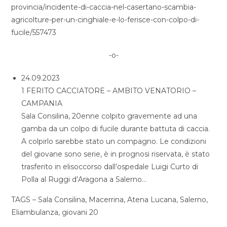
provincia/incidente-di-caccia-nel-casertano-scambia-
agricolture-per-un-cinghiale-e-lo-ferisce-con-colpo-di-
fucile/557473
-o-
24.09.2023
1 FERITO CACCIATORE – AMBITO VENATORIO –
CAMPANIA
Sala Consilina, 20enne colpito gravemente ad una
gamba da un colpo di fucile durante battuta di caccia.
A colpirlo sarebbe stato un compagno. Le condizioni
del giovane sono serie, è in prognosi riservata, è stato
trasferito in elisoccorso dall’ospedale Luigi Curto di
Polla al Ruggi d’Aragona a Salerno…
TAGS – Sala Consilina, Macerrina, Atena Lucana, Salerno,
Eliambulanza, giovani 20