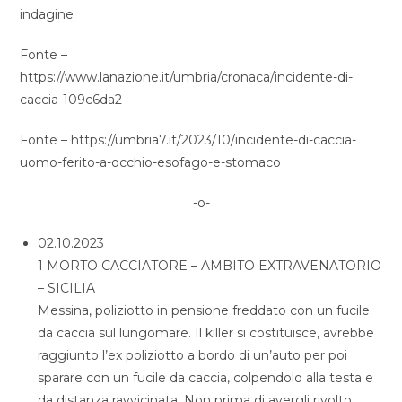
indagine
Fonte –
https://www.lanazione.it/umbria/cronaca/incidente-di-
caccia-109c6da2
Fonte – https://umbria7.it/2023/10/incidente-di-caccia-
uomo-ferito-a-occhio-esofago-e-stomaco
-o-
02.10.2023
1 MORTO CACCIATORE – AMBITO EXTRAVENATORIO
– SICILIA
Messina, poliziotto in pensione freddato con un fucile
da caccia sul lungomare. Il killer si costituisce, avrebbe
raggiunto l’ex poliziotto a bordo di un’auto per poi
sparare con un fucile da caccia, colpendolo alla testa e
da distanza ravvicinata. Non prima di avergli rivolto