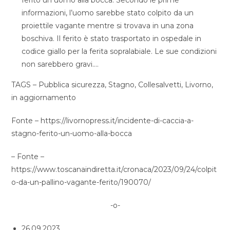
ferito un uomo alla bocca. Secondo le prime
informazioni, l’uomo sarebbe stato colpito da un
proiettile vagante mentre si trovava in una zona
boschiva. Il ferito è stato trasportato in ospedale in
codice giallo per la ferita sopralabiale. Le sue condizioni
non sarebbero gravi….
TAGS – Pubblica sicurezza, Stagno, Collesalvetti, Livorno,
in aggiornamento
Fonte – https://livornopress.it/incidente-di-caccia-a-
stagno-ferito-un-uomo-alla-bocca
– Fonte –
https://www.toscanaindiretta.it/cronaca/2023/09/24/colpit
o-da-un-pallino-vagante-ferito/190070/
-o-
26.09.2023