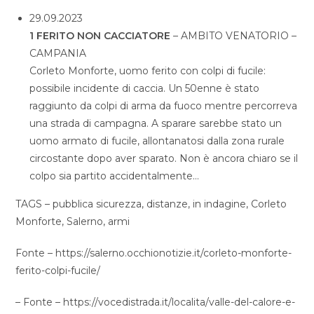
29.09.2023
1 FERITO NON CACCIATORE
– AMBITO VENATORIO –
CAMPANIA
Corleto Monforte, uomo ferito con colpi di fucile:
possibile incidente di caccia. Un 50enne è stato
raggiunto da colpi di arma da fuoco mentre percorreva
una strada di campagna. A sparare sarebbe stato un
uomo armato di fucile, allontanatosi dalla zona rurale
circostante dopo aver sparato. Non è ancora chiaro se il
colpo sia partito accidentalmente…
TAGS – pubblica sicurezza, distanze, in indagine, Corleto
Monforte, Salerno, armi
Fonte – https://salerno.occhionotizie.it/corleto-monforte-
ferito-colpi-fucile/
– Fonte – https://vocedistrada.it/localita/valle-del-calore-e-