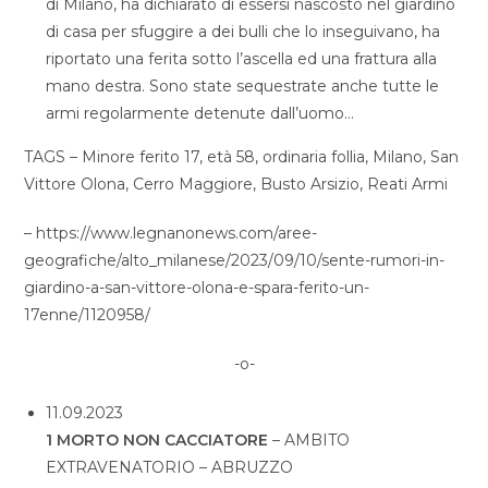
di Milano, ha dichiarato di essersi nascosto nel giardino
di casa per sfuggire a dei bulli che lo inseguivano, ha
riportato una ferita sotto l’ascella ed una frattura alla
mano destra. Sono state sequestrate anche tutte le
armi regolarmente detenute dall’uomo…
TAGS – Minore ferito 17, età 58, ordinaria follia, Milano, San
Vittore Olona, Cerro Maggiore, Busto Arsizio, Reati Armi
– https://www.legnanonews.com/aree-
geografiche/alto_milanese/2023/09/10/sente-rumori-in-
giardino-a-san-vittore-olona-e-spara-ferito-un-
17enne/1120958/
-o-
11.09.2023
1 MORTO NON CACCIATORE
– AMBITO
EXTRAVENATORIO – ABRUZZO