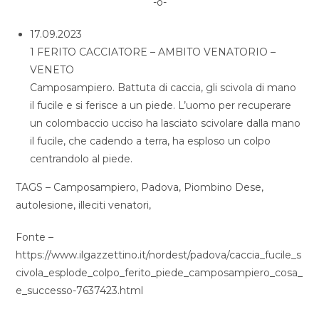
-o-
17.09.2023
1 FERITO CACCIATORE – AMBITO VENATORIO –
VENETO
Camposampiero. Battuta di caccia, gli scivola di mano
il fucile e si ferisce a un piede. L’uomo per recuperare
un colombaccio ucciso ha lasciato scivolare dalla mano
il fucile, che cadendo a terra, ha esploso un colpo
centrandolo al piede.
TAGS – Camposampiero, Padova, Piombino Dese,
autolesione, illeciti venatori,
Fonte –
https://www.ilgazzettino.it/nordest/padova/caccia_fucile_s
civola_esplode_colpo_ferito_piede_camposampiero_cosa_
e_successo-7637423.html