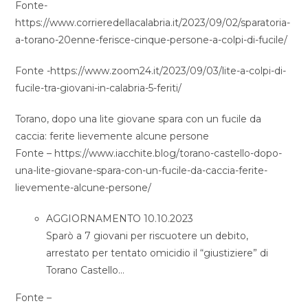
Fonte-
https://www.corrieredellacalabria.it/2023/09/02/sparatoria-
a-torano-20enne-ferisce-cinque-persone-a-colpi-di-fucile/
Fonte -https://www.zoom24.it/2023/09/03/lite-a-colpi-di-
fucile-tra-giovani-in-calabria-5-feriti/
Torano, dopo una lite giovane spara con un fucile da
caccia: ferite lievemente alcune persone
Fonte – https://www.iacchite.blog/torano-castello-dopo-
una-lite-giovane-spara-con-un-fucile-da-caccia-ferite-
lievemente-alcune-persone/
AGGIORNAMENTO 10.10.2023
Sparò a 7 giovani per riscuotere un debito,
arrestato per tentato omicidio il “giustiziere” di
Torano Castello…
Fonte –