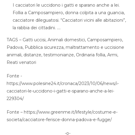
I cacciatori le uccidono i gatti e sparano anche a lei.
Follia a Camposampiero, donna colpita a una guancia,
cacciatore dileguatosi. “Cacciatori vicini alle abitazioni”,
la rabbia dei cittadini. ….
TAGS – Gatti uccisi, Animali domestici, Camposampiero,
Padova, Pubblica sicurezza, maltrattamento e uccisione
animali, distanze, testimonianze, Ordinaria follia, Armi,
Reati venatori
Fonte -
https://www.polesine24.it/cronaca/2023/10/06/news/i-
cacciatori-le-uccidono-i-gatti-e-sparano-anche-a-lei-
229304/
Fonte – https://www.greenme.it/lifestyle/costume-e-
societa/cacciatore-ferisce-donna-padova-e-fugge/
-o-