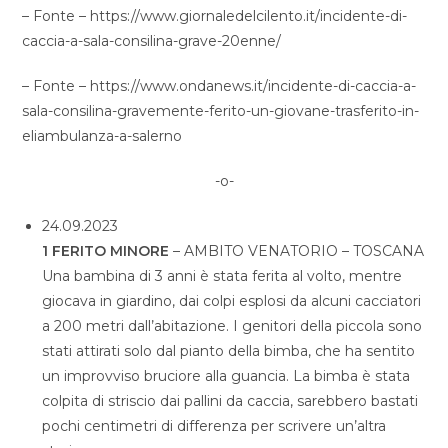
– Fonte – https://www.giornaledelcilento.it/incidente-di-
caccia-a-sala-consilina-grave-20enne/
– Fonte – https://www.ondanews.it/incidente-di-caccia-a-
sala-consilina-gravemente-ferito-un-giovane-trasferito-in-
eliambulanza-a-salerno
-o-
24.09.2023
1 FERITO MINORE
– AMBITO VENATORIO – TOSCANA
Una bambina di 3 anni è stata ferita al volto, mentre
giocava in giardino, dai colpi esplosi da alcuni cacciatori
a 200 metri dall’abitazione. I genitori della piccola sono
stati attirati solo dal pianto della bimba, che ha sentito
un improvviso bruciore alla guancia. La bimba è stata
colpita di striscio dai pallini da caccia, sarebbero bastati
pochi centimetri di differenza per scrivere un’altra