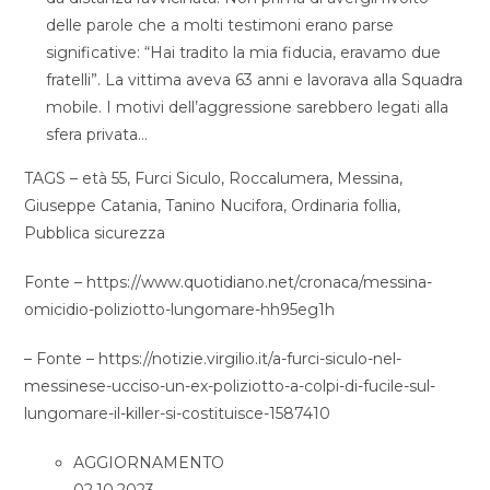
delle parole che a molti testimoni erano parse
significative: “Hai tradito la mia fiducia, eravamo due
fratelli”. La vittima aveva 63 anni e lavorava alla Squadra
mobile. I motivi dell’aggressione sarebbero legati alla
sfera privata…
TAGS – età 55, Furci Siculo, Roccalumera, Messina,
Giuseppe Catania, Tanino Nucifora, Ordinaria follia,
Pubblica sicurezza
Fonte – https://www.quotidiano.net/cronaca/messina-
omicidio-poliziotto-lungomare-hh95eg1h
– Fonte – https://notizie.virgilio.it/a-furci-siculo-nel-
messinese-ucciso-un-ex-poliziotto-a-colpi-di-fucile-sul-
lungomare-il-killer-si-costituisce-1587410
AGGIORNAMENTO