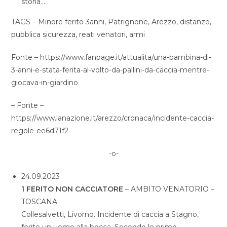
storia…
TAGS – Minore ferito 3anni, Patrignone, Arezzo, distanze,
pubblica sicurezza, reati venatori, armi
Fonte – https://www.fanpage.it/attualita/una-bambina-di-
3-anni-e-stata-ferita-al-volto-da-pallini-da-caccia-mentre-
giocava-in-giardino
– Fonte –
https://www.lanazione.it/arezzo/cronaca/incidente-caccia-
regole-ee6d71f2
-o-
24.09.2023
1 FERITO NON CACCIATORE
– AMBITO VENATORIO –
TOSCANA
Collesalvetti, Livorno. Incidente di caccia a Stagno,