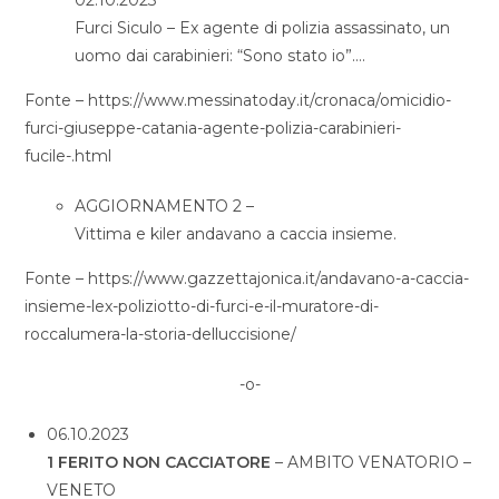
02.10.2023
Furci Siculo – Ex agente di polizia assassinato, un
uomo dai carabinieri: “Sono stato io”….
Fonte – https://www.messinatoday.it/cronaca/omicidio-
furci-giuseppe-catania-agente-polizia-carabinieri-
fucile-.html
AGGIORNAMENTO 2 –
Vittima e kiler andavano a caccia insieme.
Fonte – https://www.gazzettajonica.it/andavano-a-caccia-
insieme-lex-poliziotto-di-furci-e-il-muratore-di-
roccalumera-la-storia-delluccisione/
-o-
06.10.2023
1 FERITO NON CACCIATORE
– AMBITO VENATORIO –
VENETO