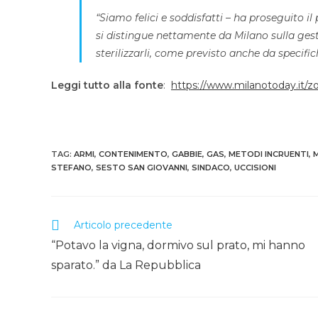
“Siamo felici e soddisfatti – ha proseguito i
si distingue nettamente da Milano sulla gesti
sterilizzarli, come previsto anche da specifi
Leggi tutto alla fonte
:
https://www.milanotoday.it/zo
TAG
:
ARMI
,
CONTENIMENTO
,
GABBIE
,
GAS
,
METODI INCRUENTI
,
STEFANO
,
SESTO SAN GIOVANNI
,
SINDACO
,
UCCISIONI
Leggi
Articolo precedente
altri
articoli
“Potavo la vigna, dormivo sul prato, mi hanno
sparato.” da La Repubblica