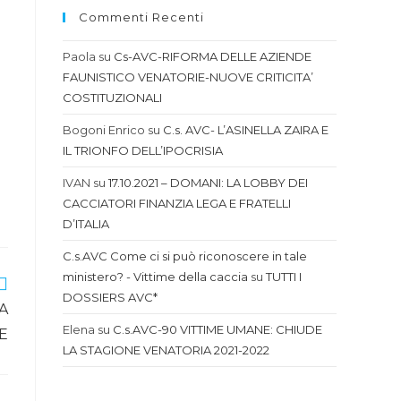
Commenti Recenti
Paola
su
Cs-AVC-RIFORMA DELLE AZIENDE
FAUNISTICO VENATORIE-NUOVE CRITICITA’
COSTITUZIONALI
Bogoni Enrico
su
C.s. AVC- L’ASINELLA ZAIRA E
IL TRIONFO DELL’IPOCRISIA
IVAN
su
17.10.2021 – DOMANI: LA LOBBY DEI
CACCIATORI FINANZIA LEGA E FRATELLI
D’ITALIA
C.s.AVC Come ci si può riconoscere in tale
ministero? - Vittime della caccia
su
TUTTI I
DOSSIERS AVC*
A
Elena
su
C.s.AVC-90 VITTIME UMANE: CHIUDE
E
LA STAGIONE VENATORIA 2021-2022