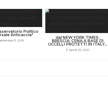
servatorio Politico
rsale Anticaccia*
dal NEW YORK TIMES-
ettembre 11, 2019
BRESCIA: CENA A BASE DI
UCCELLI PROTETTI IN ITALY…
Aprile 22, 2021