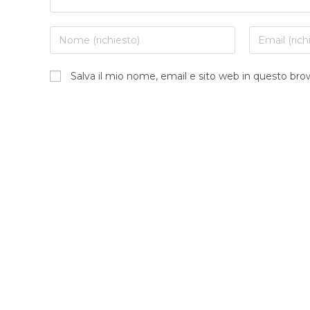
Inserisci
Inserisci
il
il
tuo
tuo
Salva il mio nome, email e sito web in questo br
nome
indirizzo
o
email
nome
per
utente
commentar
per
commentare