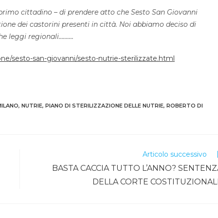
l primo cittadino – di prendere atto che Sesto San Giovanni
one dei castorini presenti in città. Noi abbiamo deciso di
che leggi regionali……….
ne/sesto-san-giovanni/sesto-nutrie-sterilizzate.html
MILANO
,
NUTRIE
,
PIANO DI STERILIZZAZIONE DELLE NUTRIE
,
ROBERTO DI
Articolo successivo
BASTA CACCIA TUTTO L’ANNO? SENTENZ
DELLA CORTE COSTITUZIONAL