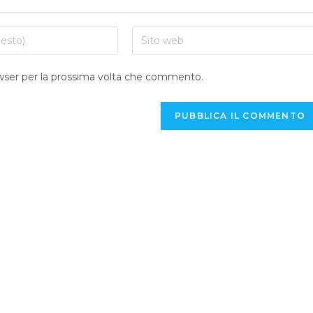
Inserisci
l'URL
del
owser per la prossima volta che commento.
sito
web
(facoltativo)
e