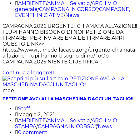
AMBIENTE
/
ANIMALI Selvatici
/
ARCHIVIO
generale
/
CAMPAGNA IN CORSO*
/
CAMPAGNE,
EVENTI, INIZIATIVE
/
News
CAMPAGNA 2026 URGENTE!! CHIAMATA ALL'AZIONE!!
I LUPI HANNO BISOGNO DI NOI! PETIZIONE DA
FIRMARE PER INVIARE EMAIL E FIRMARE APRI
QUESTO LINK>>
https://www.vittimedellacaccia.org/urgente-chiamata-
allazione-i-lupi-hanno-bisogno-di-no/ -oOo-
CAMPAGNA 2025 NIENTE GIUSTIFICA…
Continua a leggere
mde
PETIZIONE AVC: ALLA MASCHERINA DACCI UN TAGLIO!!
Staff
Maggio 2, 2021
AMBIENTE
/
ANIMALI Selvatici
/
ARCHIVIO
STAMPA
/
CAMPAGNA IN CORSO*
/
News
0 commenti