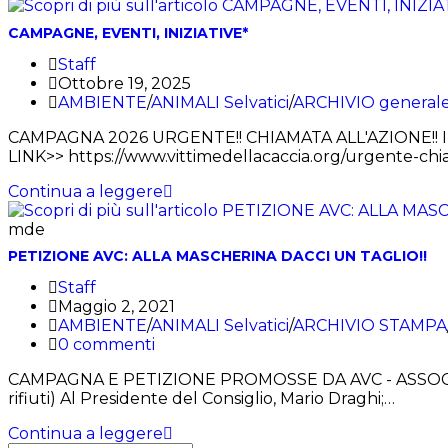
CAMPAGNE, EVENTI, INIZIATIVE*
Staff
Ottobre 19, 2025
AMBIENTE
/
ANIMALI Selvatici
/
ARCHIVIO general
CAMPAGNA 2026 URGENTE!! CHIAMATA ALL'AZIONE!! 
LINK>> https://www.vittimedellacaccia.org/urgente-
Continua a leggere
mde
PETIZIONE AVC: ALLA MASCHERINA DACCI UN TAGLIO!!
Staff
Maggio 2, 2021
AMBIENTE
/
ANIMALI Selvatici
/
ARCHIVIO STAMPA
0 commenti
CAMPAGNA E PETIZIONE PROMOSSE DA AVC - ASSOCIAZI
rifiuti) Al Presidente del Consiglio, Mario Draghi;…
Continua a leggere