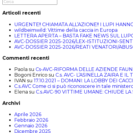
Articoli recenti
URGENTE!! CHIAMATA ALL’AZIONE!! I LUPI HANN
wildbeimwild: Vittime della caccia in Europa
LETTERA APERTA – BASTA FAKE NEWS SUL LUP
AVC-DOSSIER 2025-2026/LEX-ISTITUZIONI-SEN
AVC-DOSSIER 2025-2026/REATI VENATORI/ABUS
Commenti recenti
Paola
su
Cs-AVC-RIFORMA DELLE AZIENDE FAUN
Bogoni Enrico
su
C.s. AVC- L’ASINELLA ZAIRA E I
IVAN
su
17.10.2021 – DOMANI: LA LOBBY DEI CACC
C.s.AVC Come ci si può riconoscere in tale ministero
Elena
su
C.s.AVC-90 VITTIME UMANE: CHIUDE L
Archivi
Aprile 2026
Febbraio 2026
Gennaio 2026
Dicembre 2025