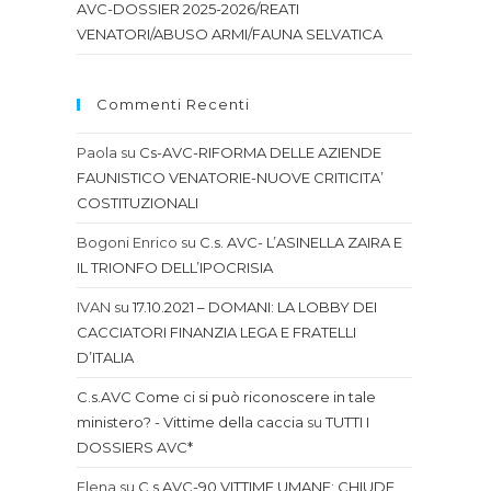
AVC-DOSSIER 2025-2026/REATI
VENATORI/ABUSO ARMI/FAUNA SELVATICA
Commenti Recenti
Paola
su
Cs-AVC-RIFORMA DELLE AZIENDE
FAUNISTICO VENATORIE-NUOVE CRITICITA’
COSTITUZIONALI
Bogoni Enrico
su
C.s. AVC- L’ASINELLA ZAIRA E
IL TRIONFO DELL’IPOCRISIA
IVAN
su
17.10.2021 – DOMANI: LA LOBBY DEI
CACCIATORI FINANZIA LEGA E FRATELLI
D’ITALIA
C.s.AVC Come ci si può riconoscere in tale
ministero? - Vittime della caccia
su
TUTTI I
DOSSIERS AVC*
Elena
su
C.s.AVC-90 VITTIME UMANE: CHIUDE