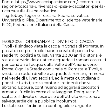
Fonte: https://www.cacciapassione.com/accordo-tra-
regione-toscana-universita-di-pisa-e-cacciatori-per-la-
ricerca-sulla-fauna-selvatica
Tag: lobby, Regione Toscana, Fauna selvatica,
Università di Pisa, Dipartimento di scienze veterinarie,
FIDC, Federazione Italiana della Caccia
16.09.2025 – ORDINANZA DI DIVIETO DI CACCIA
Tivoli - Il sindaco vieta la caccia in Strada di Pomata. In
passato i colpi di fucile hanno creato il panico tra
residenti, podisti e turisti. Vanta 2.300 anni di storia, è
stata a servizio dei quattro acquedotti romani costruiti
per condurre l’acqua dalla Valle dell’Aniene verso
Roma. Oggi la Strada comunale di Pomata, a Tivoli, si
snoda tra ruderi di ville e acquedotti romani, immersa
nel verde di uliveti secolari, ed è meta quotidiana di
podisti e turisti, senza contare i residenti che vi
abitano. Eppure, continuano ad aggirarsi cacciatori
armati di fucile in cerca di selvaggina. Per questo è
scattato il divieto di esercizio dell’attività venatoria a
salvaguardia della pubblica incolumità.
Lo stabilisce l’ordinanza contingibile e urgente