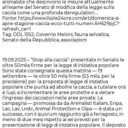
animaliste che descrivono le misure attualmente
all’esame del Senato di modifica della legge sulla
caccia come una profonda deregulation….
Fonte: https://www.ilsole24ore.com/art/domenica-si-
apre-stagione-caccia-ecco-tutti-numeri-AH629pjC?
refresh_ce=1
Tag: DDL 1552, Governo Meloni, fauna selvatica,
Senato della Repubblica, associazioni
19.09.2025 – “Stop alla caccia”: presentate in Senato le
oltre 50mila firme per la legge di iniziativa popolare
Sono state consegnate questa mattina — 19
settembre — le oltre 50 mila firme (53 mila, per la
precisione) per la proposta di legge di iniziativa
popolare che punta ad abolire la caccia, a tutelare orsi
e lupi, a incrementare le aree protette e a vietare
l’ingresso dei cacciatori nelle aree private. La
campagna — promossa da da Animalisti Italiani, Enpa,
Lac, Lav, Lndc, Animal Protection e Oipa — è stata un
successo, con il quorum raggiunto già a ferragosto, in
meno di due mesi rispetto ai sei previsti per la
presentazione di leggi di iniziativa popolare. Il deposito