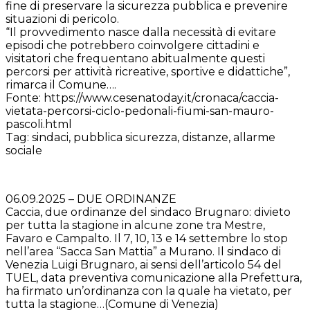
fine di preservare la sicurezza pubblica e prevenire
situazioni di pericolo.
“Il provvedimento nasce dalla necessità di evitare
episodi che potrebbero coinvolgere cittadini e
visitatori che frequentano abitualmente questi
percorsi per attività ricreative, sportive e didattiche”,
rimarca il Comune….
Fonte: https://www.cesenatoday.it/cronaca/caccia-
vietata-percorsi-ciclo-pedonali-fiumi-san-mauro-
pascoli.html
Tag: sindaci, pubblica sicurezza, distanze, allarme
sociale
06.09.2025 – DUE ORDINANZE
Caccia, due ordinanze del sindaco Brugnaro: divieto
per tutta la stagione in alcune zone tra Mestre,
Favaro e Campalto. Il 7, 10, 13 e 14 settembre lo stop
nell’area “Sacca San Mattia” a Murano. Il sindaco di
Venezia Luigi Brugnaro, ai sensi dell’articolo 54 del
TUEL, data preventiva comunicazione alla Prefettura,
ha firmato un’ordinanza con la quale ha vietato, per
tutta la stagione…(Comune di Venezia)