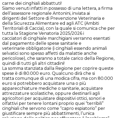
carne dei cinghiali abbattuti!
Siamo venuti infatti in possesso di una lettera, a firma
dell’assessore regionale Antonini, inviata ai
dirigenti del Settore di Prevenzione Veterinaria e
della Sicurezza Alimentare ed agli ATC (Ambiti
Territoriali di Caccia), con la quale si comunica che per
tutta la Stagione Venatoria 2025/2026 i
cacciatori di cinghiale marchigiani verranno esentati
dal pagamento delle spese sanitarie e
veterinarie obbligatorie (i cinghiali essendo animali
selvatici sono spesso affetti da malattie anche
pericolose), che saranno a totale carico della Regione,
quindi di tutti gli altri cittadini!
La somma stanziata dalla Regione per coprire queste
spese è di 80.000 euro. Qualcuno dirà che si
tratta comunque di una modica cifra, ma con 80.000
euro si potrebbero acquistare una o più
apparecchiature mediche o sanitarie, acquistare
attrezzature scolastiche, oppure destinarli agli
agricoltori per acquistare dispositivi ottici, sonori e
olfattivi per tenere lontani proprio quei “terribili”
cinghiali che servono come “capro espiatorio” per
giustificare sempre più abbattimenti, l’unica