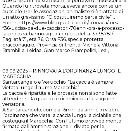
due presunti “falsi attacchi” e portava un radiocollare.
Quando fu ritrovata morta, aveva ancora con sé un
cucciolo. Per le associazioni animaliste si è trattato di
un atto gravissimo. “Ci costituiremo parte civile”…
Fonte: https://www.blitzquotidiano.it/cronaca/lorsa-
f36-uccisa-da-due-cacciatori-70enni-ora-a-processo-
la-procura-hanno-agito-con-crudelta-3738781/
Tag: età 71, età 76, Orsa F36, specie protetta,
bracconaggio, Provincia di Trento, Michela Vittoria
Brambilla, Leidaa, Gian Marco Prampolini, Leal,
09.09.2025 – RINNOVATA L’ORDINANZA LUNGO IL
MARECCHIA
Santarcangelo e Verucchio: “La caccia è sempre
vietata lungo il fiume Marecchia”
La caccia è ripartita e le proteste non si sono fatte
attendere. Da quando è ricominciata la stagione
venatoria…
A Santarcangelo, come a Rimini, da anni è in vigore
l’ordinanza che vieta la caccia lungo la ciclabile che
costeggia il Marecchia. Con l’ultimo provvedimento
firmato dall’amministrazione, il divieto per le