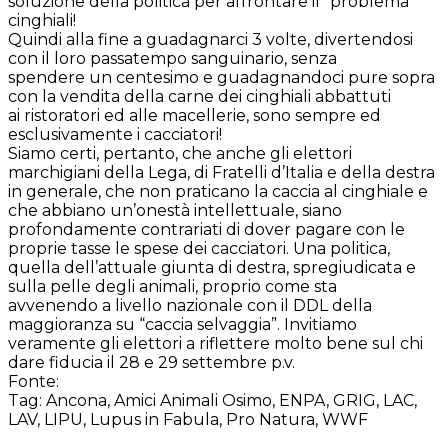
soluzione della politica per affrontare il “problema”
cinghiali!
Quindi alla fine a guadagnarci 3 volte, divertendosi
con il loro passatempo sanguinario, senza
spendere un centesimo e guadagnandoci pure sopra
con la vendita della carne dei cinghiali abbattuti
ai ristoratori ed alle macellerie, sono sempre ed
esclusivamente i cacciatori!
Siamo certi, pertanto, che anche gli elettori
marchigiani della Lega, di Fratelli d’Italia e della destra
in generale, che non praticano la caccia al cinghiale e
che abbiano un’onestà intellettuale, siano
profondamente contrariati di dover pagare con le
proprie tasse le spese dei cacciatori. Una politica,
quella dell’attuale giunta di destra, spregiudicata e
sulla pelle degli animali, proprio come sta
avvenendo a livello nazionale con il DDL della
maggioranza su “caccia selvaggia”. Invitiamo
veramente gli elettori a riflettere molto bene sul chi
dare fiducia il 28 e 29 settembre p.v.
Fonte:
Tag: Ancona, Amici Animali Osimo, ENPA, GRIG, LAC,
LAV, LIPU, Lupus in Fabula, Pro Natura, WWF