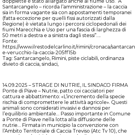
doppiette è stato allargato anche al fiume Uso. “A
Santarcangelo – ricorda l’amministrazione – la caccia
sia in forma vagante sia con appostamenti temporanei
(fatta eccezione per quelli fissi autorizzati dalla
Regione) è vietata lungo i percorsi ciclopedonali dei
fiumi Marecchia e Uso per una fascia di larghezza di
50 metri a destra e a sinistra dagli stessi”….
Fonte:
https://www.ilrestodelcarlino.it/rimini/cronaca/santarca
e-verucchio-la-caccia-205ff15b
Tag: Santarcangelo, Rimini, piste ciclabili, ordinanza
divieto di caccia, sindaci,
14.09.2025 – STRAGE DI NUTRIE, IL SINDACO FIRMA
Ponte di Piave – Nutrie, patto coi cacciatori per
cattura e abbattimento: «L’incremento della specie
rischia di compromettere le attività agricole». Questi
animali sono considerati invasivi e dannosi per
l’equilibrio ambientale… Passo importante in Comune
a Ponte di Piave nella lotta alla diffusione delle
nutrie… Firmata in municipio la convenzione con
l’Ambito Territoriale di Caccia Treviso (Atc Tv 10), che