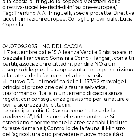
alla-caccia-al-fringuello-coppola-violazioni-della-
direttiva-uccelli-e-rischi-di-infrazione-europea/
Tag: Trentino A.A., fringuelli, specie protette, Direttiva
uccelli, infrazioni europee, Consiglio provinciale, Lucia
Coppola
04/07.09.2025 – NO DDL CACCIA
Il 7 settembre dalle 15 Alleanza Verdi e Sinistra sarà in
piazzale Francesco Somaini a Como (Hangar), con altri
partiti, associazioni e cittadini, per dire NO a un
disegno di legge che rappresenta un colpo durissimo
alla tutela della fauna e della biodiversità.
«Il nuovo DDL di modifica della L. 157/92 stravolge i
principi di protezione della fauna selvatica,
trasformando l’Italia in un terreno di caccia senza
regole, con conseguenze gravissime per la natura e
per la sicurezza dei cittadini.
Le principali criticità: Caccia come “tutela della
biodiversità”; Riduzione delle aree protette; Si
estendono enormemente le aree cacciabili, incluse
foreste demaniali; Controllo della fauna: il Ministro
dell’agricoltura può prevedere nuove modalità di