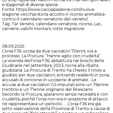
e stagionali di diverse specie…
Fonte: https://www.cacciapassione.com/nuova-
stagione-vecchia-storia-accolto-il-ricorso-animalista-
contro-il-calendario-venatorio-del-veneto/
Tag: Tar Veneto, calendario venatorio, ricorso, Lac,
carniere, valichi montani, rotte migratorie
08.09.2025
L’orsa F36 uccisa da due cacciatori 70enni, ora a
processo. La Procura: “Hanno agito con crudeltà”
La vicenda dell’orsa F36, abbattuta nei boschi delle
Giudicarie nel settembre 2023, torna alla ribalta
giudiziaria. La Procura di Trento ha chiesto il rinvio a
giudizio per due cacciatori, entrambi residenti in zona,
accusati di concorso in uccisione di animale….Le
accuse ai due cacciatori: Gli imputati sono un 76enne
trentino e un 71enne originario del Bresciano.
Secondo la Procura, spararono senza necessità e con
crudeltà, poiché l’orsa non era in posizione di attacco
né rappresentava un pericolo. … L’orsa F36 era già
sotto osservazione della Provincia di Trento a causa di