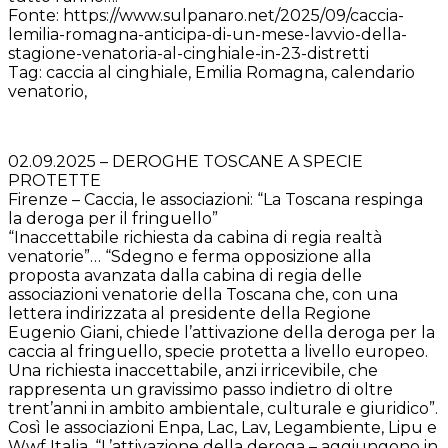
Fonte: https://www.sulpanaro.net/2025/09/caccia-
lemilia-romagna-anticipa-di-un-mese-lavvio-della-
stagione-venatoria-al-cinghiale-in-23-distretti
Tag: caccia al cinghiale, Emilia Romagna, calendario
venatorio,
02.09.2025 – DEROGHE TOSCANE A SPECIE
PROTETTE
Firenze – Caccia, le associazioni: “La Toscana respinga
la deroga per il fringuello”
“Inaccettabile richiesta da cabina di regia realtà
venatorie”… “Sdegno e ferma opposizione alla
proposta avanzata dalla cabina di regia delle
associazioni venatorie della Toscana che, con una
lettera indirizzata al presidente della Regione
Eugenio Giani, chiede l’attivazione della deroga per la
caccia al fringuello, specie protetta a livello europeo.
Una richiesta inaccettabile, anzi irricevibile, che
rappresenta un gravissimo passo indietro di oltre
trent’anni in ambito ambientale, culturale e giuridico”.
Così le associazioni Enpa, Lac, Lav, Legambiente, Lipu e
Wwf Italia. “L’attivazione della deroga – aggiungono in