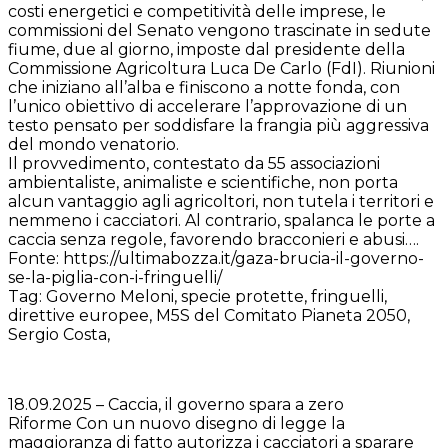
costi energetici e competitività delle imprese, le
commissioni del Senato vengono trascinate in sedute
fiume, due al giorno, imposte dal presidente della
Commissione Agricoltura Luca De Carlo (FdI). Riunioni
che iniziano all’alba e finiscono a notte fonda, con
l’unico obiettivo di accelerare l’approvazione di un
testo pensato per soddisfare la frangia più aggressiva
del mondo venatorio.
Il provvedimento, contestato da 55 associazioni
ambientaliste, animaliste e scientifiche, non porta
alcun vantaggio agli agricoltori, non tutela i territori e
nemmeno i cacciatori. Al contrario, spalanca le porte a
caccia senza regole, favorendo bracconieri e abusi….
Fonte: https://ultimabozza.it/gaza-brucia-il-governo-
se-la-piglia-con-i-fringuelli/
Tag: Governo Meloni, specie protette, fringuelli,
direttive europee, M5S del Comitato Pianeta 2050,
Sergio Costa,
18.09.2025 – Caccia, il governo spara a zero
Riforme Con un nuovo disegno di legge la
maggioranza di fatto autorizza i cacciatori a sparare