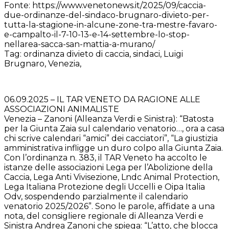
Fonte: https://www.venetonews.it/2025/09/caccia-
due-ordinanze-del-sindaco-brugnaro-divieto-per-
tutta-la-stagione-in-alcune-zone-tra-mestre-favaro-
e-campalto-il-7-10-13-e-14-settembre-lo-stop-
nellarea-sacca-san-mattia-a-murano/
Tag: ordinanza divieto di caccia, sindaci, Luigi
Brugnaro, Venezia,
06.09.2025 – IL TAR VENETO DA RAGIONE ALLE
ASSOCIAZIONI ANIMALISTE
Venezia – Zanoni (Alleanza Verdi e Sinistra): “Batosta
per la Giunta Zaia sul calendario venatorio…, ora a casa
chi scrive calendari “amici” dei cacciatori”, “La giustizia
amministrativa infligge un duro colpo alla Giunta Zaia.
Con l’ordinanza n. 383, il TAR Veneto ha accolto le
istanze delle associazioni Lega per l’Abolizione della
Caccia, Lega Anti Vivisezione, Lndc Animal Protection,
Lega Italiana Protezione degli Uccelli e Oipa Italia
Odv, sospendendo parzialmente il calendario
venatorio 2025/2026”. Sono le parole, affidate a una
nota, del consigliere regionale di Alleanza Verdi e
Sinistra Andrea Zanoni che spiega: “L’atto, che blocca