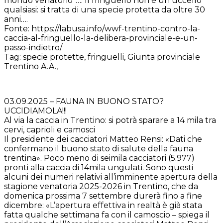
mondo venatorio”…. Il fringuello non è un uccello
qualsiasi: si tratta di una specie protetta da oltre 30
anni….
Fonte: https://labusa.info/wwf-trentino-contro-la-
caccia-al-fringuello-la-delibera-provinciale-e-un-
passo-indietro/
Tag: specie protette, fringuelli, Giunta provinciale
Trentino A.A.,
03.09.2025 – FAUNA IN BUONO STATO?
UCCIDIAMOLA!!!
Al via la caccia in Trentino: si potrà sparare a 14 mila tra
cervi, caprioli e camosci
Il presidente dei cacciatori Matteo Rensi: «Dati che
confermano il buono stato di salute della fauna
trentina». Poco meno di seimila cacciatori (5.977)
pronti alla caccia di 14mila ungulati. Sono questi
alcuni dei numeri relativi all’imminente apertura della
stagione venatoria 2025-2026 in Trentino, che da
domenica prossima 7 settembre durerà fino a fine
dicembre: «L’apertura effettiva in realtà è già stata
fatta qualche settimana fa con il camoscio – spiega il