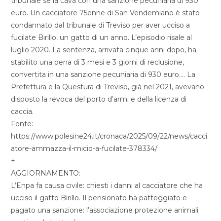
tribunale se la cava con una sanzione pecuniaria di 930
euro. Un cacciatore 75enne di San Vendemiano è stato
condannato dal tribunale di Treviso per aver ucciso a
fucilate Birillo, un gatto di un anno. L’episodio risale al
luglio 2020. La sentenza, arrivata cinque anni dopo, ha
stabilito una pena di 3 mesi e 3 giorni di reclusione,
convertita in una sanzione pecuniaria di 930 euro…. La
Prefettura e la Questura di Treviso, già nel 2021, avevano
disposto la revoca del porto d’armi e della licenza di
caccia.
Fonte:
https://www.polesine24.it/cronaca/2025/09/22/news/cacci
atore-ammazza-il-micio-a-fucilate-378334/
+
AGGIORNAMENTO:
L’Enpa fa causa civile: chiesti i danni al cacciatore che ha
ucciso il gatto Birillo. Il pensionato ha patteggiato e
pagato una sanzione: l’associazione protezione animali