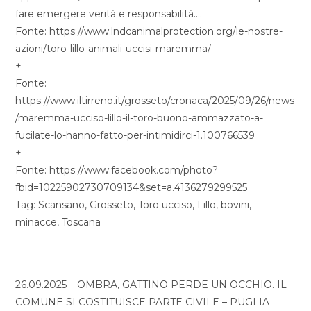
fare emergere verità e responsabilità….
Fonte: https://www.lndcanimalprotection.org/le-nostre-
azioni/toro-lillo-animali-uccisi-maremma/
+
Fonte:
https://www.iltirreno.it/grosseto/cronaca/2025/09/26/news
/maremma-ucciso-lillo-il-toro-buono-ammazzato-a-
fucilate-lo-hanno-fatto-per-intimidirci-1.100766539
+
Fonte: https://www.facebook.com/photo?
fbid=10225902730709134&set=a.4136279299525
Tag: Scansano, Grosseto, Toro ucciso, Lillo, bovini,
minacce, Toscana
26.09.2025 – OMBRA, GATTINO PERDE UN OCCHIO. IL
COMUNE SI COSTITUISCE PARTE CIVILE – PUGLIA