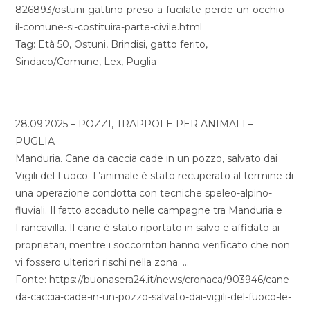
826893/ostuni-gattino-preso-a-fucilate-perde-un-occhio-
il-comune-si-costituira-parte-civile.html
Tag: Età 50, Ostuni, Brindisi, gatto ferito,
Sindaco/Comune, Lex, Puglia
28.09.2025 – POZZI, TRAPPOLE PER ANIMALI –
PUGLIA
Manduria. Cane da caccia cade in un pozzo, salvato dai
Vigili del Fuoco. L’animale è stato recuperato al termine di
una operazione condotta con tecniche speleo-alpino-
fluviali. Il fatto accaduto nelle campagne tra Manduria e
Francavilla. Il cane è stato riportato in salvo e affidato ai
proprietari, mentre i soccorritori hanno verificato che non
vi fossero ulteriori rischi nella zona. …
Fonte: https://buonasera24.it/news/cronaca/903946/cane-
da-caccia-cade-in-un-pozzo-salvato-dai-vigili-del-fuoco-le-