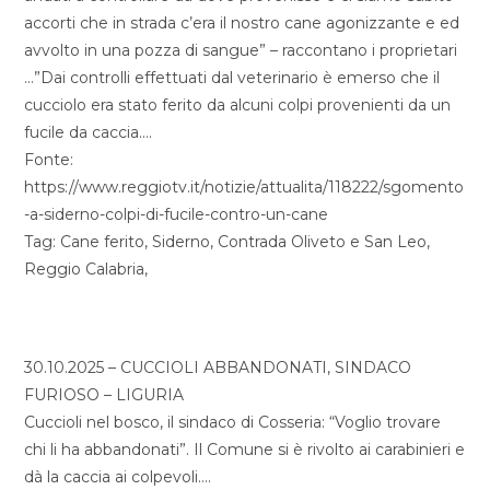
accorti che in strada c’era il nostro cane agonizzante e ed
avvolto in una pozza di sangue” – raccontano i proprietari
…”Dai controlli effettuati dal veterinario è emerso che il
cucciolo era stato ferito da alcuni colpi provenienti da un
fucile da caccia….
Fonte:
https://www.reggiotv.it/notizie/attualita/118222/sgomento
-a-siderno-colpi-di-fucile-contro-un-cane
Tag: Cane ferito, Siderno, Contrada Oliveto e San Leo,
Reggio Calabria,
30.10.2025 – CUCCIOLI ABBANDONATI, SINDACO
FURIOSO – LIGURIA
Cuccioli nel bosco, il sindaco di Cosseria: “Voglio trovare
chi li ha abbandonati”. Il Comune si è rivolto ai carabinieri e
dà la caccia ai colpevoli….