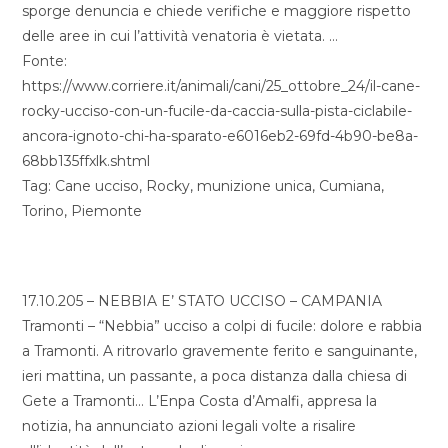
sporge denuncia e chiede verifiche e maggiore rispetto
delle aree in cui l’attività venatoria è vietata. …
Fonte:
https://www.corriere.it/animali/cani/25_ottobre_24/il-cane-
rocky-ucciso-con-un-fucile-da-caccia-sulla-pista-ciclabile-
ancora-ignoto-chi-ha-sparato-e6016eb2-69fd-4b90-be8a-
68bb135ffxlk.shtml
Tag: Cane ucciso, Rocky, munizione unica, Cumiana,
Torino, Piemonte
17.10.205 – NEBBIA E’ STATO UCCISO – CAMPANIA
Tramonti – “Nebbia” ucciso a colpi di fucile: dolore e rabbia
a Tramonti. A ritrovarlo gravemente ferito e sanguinante,
ieri mattina, un passante, a poca distanza dalla chiesa di
Gete a Tramonti… L’Enpa Costa d’Amalfi, appresa la
notizia, ha annunciato azioni legali volte a risalire