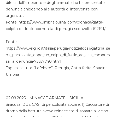
difesa dell’ambiente e degli animali, che ha presentato
denuncia chiedendo alle autorità di intervenire con
urgenza….
Fonte: https://www.umbriajournal.com/cronaca/gatta-
colpita-da-fucile-comunita-di-perugia-sconvolta-612191/
+
Fonte:
https://www.virgilio.it/italia/perugia/notizielocali/gattina_se
mi_paralizzata_dopo_un_colpo_di_fucile_ad_aria_compres
sa_la_denuncia-75657740.html
Tag: ex istituto “Lefebvre”, Perugia, Gatta ferita, Spadina,
Umbria
02.09.2025 – MINACCE ARMATE – SICILIA
Siracusa, DUE CASI di pericolosità sociale: 1) Cacciatore di
ritorno dalla battuta aveva minacciato di sparare al vicino