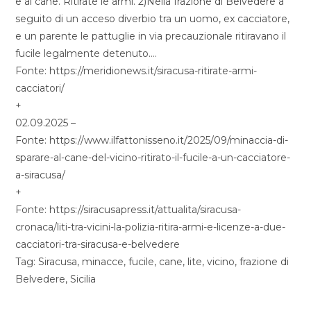
e al cane. Ritirate le armi. 2)Nella frazione di Belvedere a
seguito di un acceso diverbio tra un uomo, ex cacciatore,
e un parente le pattuglie in via precauzionale ritiravano il
fucile legalmente detenuto….
Fonte: https://meridionews.it/siracusa-ritirate-armi-
cacciatori/
+
02.09.2025 –
Fonte: https://www.ilfattonisseno.it/2025/09/minaccia-di-
sparare-al-cane-del-vicino-ritirato-il-fucile-a-un-cacciatore-
a-siracusa/
+
Fonte: https://siracusapress.it/attualita/siracusa-
cronaca/liti-tra-vicini-la-polizia-ritira-armi-e-licenze-a-due-
cacciatori-tra-siracusa-e-belvedere
Tag: Siracusa, minacce, fucile, cane, lite, vicino, frazione di
Belvedere, Sicilia