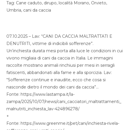
Tag: Cane caduto, dirupo, località Morano, Orvieto,
Umbria, cani da caccia
07.10.2025 – Lav: “CANI DA CACCIA MALTRATTATI E
DENUTRITI, vittime di indicibili sofferenze”.
Un’inchiesta durata mesi porta alla luce le condizioni in cui
vivono migliaia di cani da caccia in Italia. Le immagini
raccolte mostrano animali rinchiusi per mesi in serragli
fatiscenti, abbandonati alla fame e alla sporcizia. Lav:
“Sofferenze continue e inaudite, ecco che cosa si
nasconde dietro il mondo dei cani da caccia”…
Fonte: https://www.lastampa.it/la-
zampa/2025/10/07/news/cani_cacciatori_maltrattamenti_
malnutriti_inchiesta_lav-424896278/
+
Fonte: https://www.greenme.it/pet/cani/inchiesta-rivela-