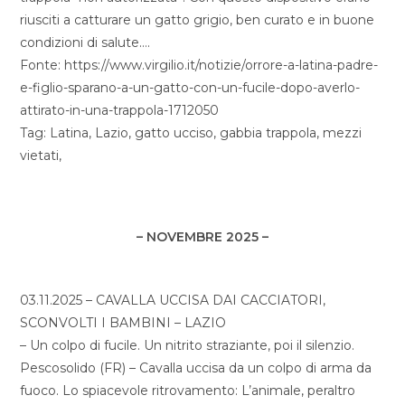
riusciti a catturare un gatto grigio, ben curato e in buone
condizioni di salute….
Fonte: https://www.virgilio.it/notizie/orrore-a-latina-padre-
e-figlio-sparano-a-un-gatto-con-un-fucile-dopo-averlo-
attirato-in-una-trappola-1712050
Tag: Latina, Lazio, gatto ucciso, gabbia trappola, mezzi
vietati,
– NOVEMBRE 2025 –
03.11.2025 – CAVALLA UCCISA DAI CACCIATORI,
SCONVOLTI I BAMBINI – LAZIO
– Un colpo di fucile. Un nitrito straziante, poi il silenzio.
Pescosolido (FR) – Cavalla uccisa da un colpo di arma da
fuoco. Lo spiacevole ritrovamento: L’animale, peraltro