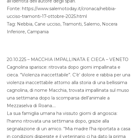
all’identità dell’autore degli spari.
Fonte: https://www.salernotoday.it/cronaca/nebbia-
ucciso-tramonti-17-ottobre-2025.html
Tag: Nebbia, Cane ucciso, Tramonti, Salerno, Nocera
Inferiore, Campania
20.10.225 – MACCHIA IMPALLINATA E CIECA – VENETO
Cagnolina sparisce: ritrovata dopo giorni impallinata e
cieca. “Violenza inaccettabile”. C’è’ dolore e rabbia per una
violenza inaccettabile attorno alla storia di una bellissima
cagnolina, di nome Macchia, trovata impallinata sul muso
una settimana dopo la scomparsa dell’animale a
Mezzaselva di Roana….
La sua famiglia umana ha vissuto giorni di angoscia:
l’hanno ritrovata una settimana dopo, grazie alla
segnalazione di un amico. “Mia madre l’ha riportata a casa
in condizioni disperate e il veterinario ci ha dato la prima