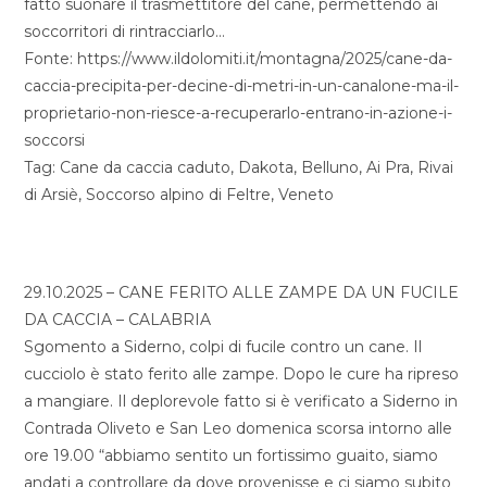
fatto suonare il trasmettitore del cane, permettendo ai
soccorritori di rintracciarlo…
Fonte: https://www.ildolomiti.it/montagna/2025/cane-da-
caccia-precipita-per-decine-di-metri-in-un-canalone-ma-il-
proprietario-non-riesce-a-recuperarlo-entrano-in-azione-i-
soccorsi
Tag: Cane da caccia caduto, Dakota, Belluno, Ai Pra, Rivai
di Arsiè, Soccorso alpino di Feltre, Veneto
29.10.2025 – CANE FERITO ALLE ZAMPE DA UN FUCILE
DA CACCIA – CALABRIA
Sgomento a Siderno, colpi di fucile contro un cane. Il
cucciolo è stato ferito alle zampe. Dopo le cure ha ripreso
a mangiare. Il deplorevole fatto si è verificato a Siderno in
Contrada Oliveto e San Leo domenica scorsa intorno alle
ore 19.00 “abbiamo sentito un fortissimo guaito, siamo
andati a controllare da dove provenisse e ci siamo subito