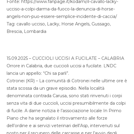
Fonte: https://www.fanpage.it/kodami/il-cavallo-lacky-
ucciso-a-colpi-darma-da-fuoco-la-denuncia-di-horse-
angels-non-puo-essere-semplice-incidente-di-caccia/
Tag: cavallo ucciso, Lacky, Horse Angels, Gussago,
Brescia, Lombardia
15.09.2025 – CUCCIOLI UCCISI A FUCILATE – CALABRIA
Orrore in Calabria, due cuccioli uccisi a fucilate. LNDC
lancia un appello: “Chi sa parli”.
Cotronei (KR) – La comunità di Cotronei nelle ultime ore è
stata scossa da un grave episodio. Nella località
denominata contrada Carusa, sono stati rinvenuti i corpi
senza vita di due cuccioli, uccisi presumibilmente da colpi
di fucile. A darne notizia è l’associazione locale In Primo
Piano che ha segnalato il ritrovamento alle forze
dell’ordine e ai servizi veterinari dell’Asp, intervenuti sul
posto per il recupero delle carcasse e per l’avvio degli