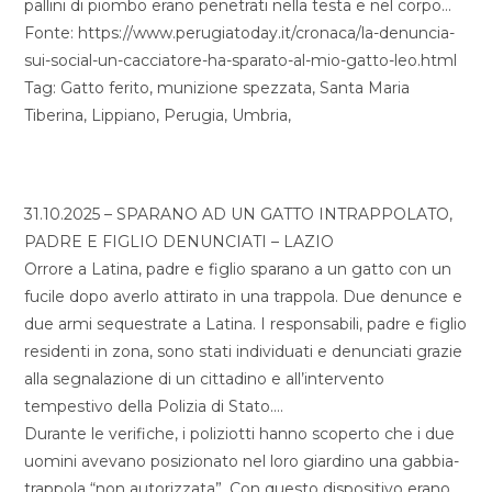
pallini di piombo erano penetrati nella testa e nel corpo…
Fonte: https://www.perugiatoday.it/cronaca/la-denuncia-
sui-social-un-cacciatore-ha-sparato-al-mio-gatto-leo.html
Tag: Gatto ferito, munizione spezzata, Santa Maria
Tiberina, Lippiano, Perugia, Umbria,
31.10.2025 – SPARANO AD UN GATTO INTRAPPOLATO,
PADRE E FIGLIO DENUNCIATI – LAZIO
Orrore a Latina, padre e figlio sparano a un gatto con un
fucile dopo averlo attirato in una trappola. Due denunce e
due armi sequestrate a Latina. I responsabili, padre e figlio
residenti in zona, sono stati individuati e denunciati grazie
alla segnalazione di un cittadino e all’intervento
tempestivo della Polizia di Stato….
Durante le verifiche, i poliziotti hanno scoperto che i due
uomini avevano posizionato nel loro giardino una gabbia-
trappola “non autorizzata”. Con questo dispositivo erano