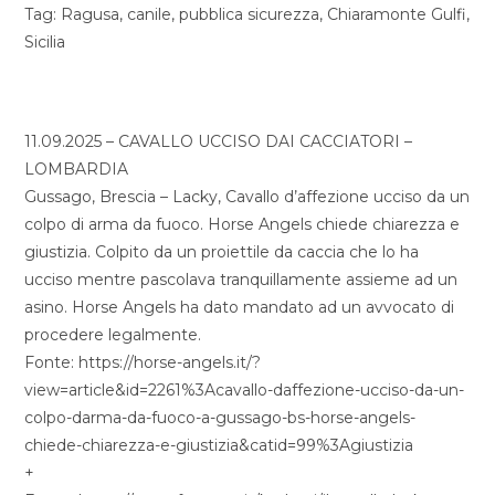
Tag: Ragusa, canile, pubblica sicurezza, Chiaramonte Gulfi,
Sicilia
11.09.2025 – CAVALLO UCCISO DAI CACCIATORI –
LOMBARDIA
Gussago, Brescia – Lacky, Cavallo d’affezione ucciso da un
colpo di arma da fuoco. Horse Angels chiede chiarezza e
giustizia. Colpito da un proiettile da caccia che lo ha
ucciso mentre pascolava tranquillamente assieme ad un
asino. Horse Angels ha dato mandato ad un avvocato di
procedere legalmente.
Fonte: https://horse-angels.it/?
view=article&id=2261%3Acavallo-daffezione-ucciso-da-un-
colpo-darma-da-fuoco-a-gussago-bs-horse-angels-
chiede-chiarezza-e-giustizia&catid=99%3Agiustizia
+