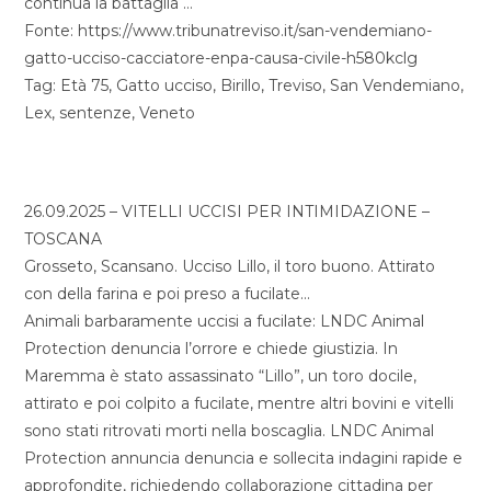
continua la battaglia …
Fonte: https://www.tribunatreviso.it/san-vendemiano-
gatto-ucciso-cacciatore-enpa-causa-civile-h580kclg
Tag: Età 75, Gatto ucciso, Birillo, Treviso, San Vendemiano,
Lex, sentenze, Veneto
26.09.2025 – VITELLI UCCISI PER INTIMIDAZIONE –
TOSCANA
Grosseto, Scansano. Ucciso Lillo, il toro buono. Attirato
con della farina e poi preso a fucilate…
Animali barbaramente uccisi a fucilate: LNDC Animal
Protection denuncia l’orrore e chiede giustizia. In
Maremma è stato assassinato “Lillo”, un toro docile,
attirato e poi colpito a fucilate, mentre altri bovini e vitelli
sono stati ritrovati morti nella boscaglia. LNDC Animal
Protection annuncia denuncia e sollecita indagini rapide e
approfondite, richiedendo collaborazione cittadina per