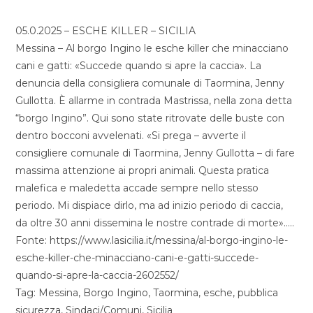
05.0.2025 – ESCHE KILLER – SICILIA
Messina – Al borgo Ingino le esche killer che minacciano
cani e gatti: «Succede quando si apre la caccia». La
denuncia della consigliera comunale di Taormina, Jenny
Gullotta. È allarme in contrada Mastrissa, nella zona detta
“borgo Ingino”. Qui sono state ritrovate delle buste con
dentro bocconi avvelenati. «Si prega – avverte il
consigliere comunale di Taormina, Jenny Gullotta – di fare
massima attenzione ai propri animali. Questa pratica
malefica e maledetta accade sempre nello stesso
periodo. Mi dispiace dirlo, ma ad inizio periodo di caccia,
da oltre 30 anni dissemina le nostre contrade di morte»…..
Fonte: https://www.lasicilia.it/messina/al-borgo-ingino-le-
esche-killer-che-minacciano-cani-e-gatti-succede-
quando-si-apre-la-caccia-2602552/
Tag: Messina, Borgo Ingino, Taormina, esche, pubblica
sicurezza, Sindaci/Comuni, Sicilia