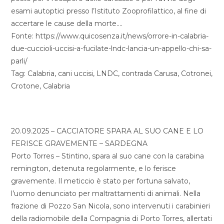
esami autoptici presso l’Istituto Zooprofilattico, al fine di
accertare le cause della morte….
Fonte: https://www.quicosenza.it/news/orrore-in-calabria-
due-cuccioli-uccisi-a-fucilate-lndc-lancia-un-appello-chi-sa-
parli/
Tag: Calabria, cani uccisi, LNDC, contrada Carusa, Cotronei,
Crotone, Calabria
20.09.2025 – CACCIATORE SPARA AL SUO CANE E LO
FERISCE GRAVEMENTE – SARDEGNA
Porto Torres – Stintino, spara al suo cane con la carabina
remington, detenuta regolarmente, e lo ferisce
gravemente. Il meticcio è stato per fortuna salvato,
l’uomo denunciato per maltrattamenti di animali. Nella
frazione di Pozzo San Nicola, sono intervenuti i carabinieri
della radiomobile della Compagnia di Porto Torres, allertati