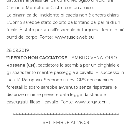
battuta nei pressi del parco archeologico di Vulci, tra
Canino e Montalto di Castro con un amico.
La dinamica dell’incidente di caccia non è ancora chiara.
L’uomo sarebbe stato colpito da lontano dai pallini di un
fucile. È stato portato all’ospedale di Tarquinia, ferito in più
punti del corpo. Fonte:
www.tusciaweb.eu
28.09.2019
*1 FERITO NON CACCIATORE
– AMBITO VENATORIO
Rossana (CN)
, cacciatore lo scambia per un cinghiale e
gli spara: ferito mentre passeggia a cavallo. E’ successo in
località Pamparin. Secondo i rilievi GPS dei carabinieri
forestali lo sparo sarebbe avvenuto senza rispettare le
distanze minime previste dalla legge da strade e
caseggiati. Illeso il cavallo. Fonte:
www.targatocn.it
************************************************************************
SETTEMBRE AL 28.09