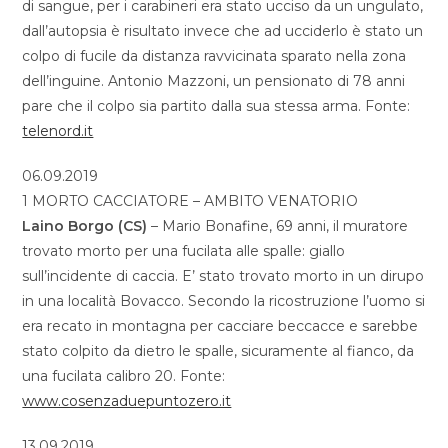
di sangue, per i carabineri era stato ucciso da un ungulato,
dall’autopsia è risultato invece che ad ucciderlo è stato un
colpo di fucile da distanza ravvicinata sparato nella zona
dell’inguine. Antonio Mazzoni, un pensionato di 78 anni
pare che il colpo sia partito dalla sua stessa arma. Fonte:
telenord.it
06.09.2019
1 MORTO CACCIATORE – AMBITO VENATORIO
Laino Borgo (CS)
– Mario Bonafine, 69 anni, il muratore
trovato morto per una fucilata alle spalle: giallo
sull’incidente di caccia. E’ stato trovato morto in un dirupo
in una località Bovacco. Secondo la ricostruzione l’uomo si
era recato in montagna per cacciare beccacce e sarebbe
stato colpito da dietro le spalle, sicuramente al fianco, da
una fucilata calibro 20. Fonte:
www.cosenzaduepuntozero.it
13.09.2019