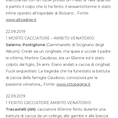
esercitando con un fucile presso un maso di Talle quando
è partito il colpo che lo ha ferito, il sessantottenne è stato
infine operato all’ospedale di Bolzano… Fonte:
www.altoadige.it
22.09.2019
1 MORTO CACCIATORE – AMBITO VENATORIO
Salerno, Postiglione
(Gammariello di Sicignano degli
Alburni). Crede sia un cinghiale, ma spara e uccide il padre:
la vittima, Martino Gaudioso, era un 65enne ed è stato
colpito dal figlio, 34 anni. Erano andati a caccia di cinghiali.
Fucili sequestrati. La tragedia che ha funestato la battuta
di caccia della famiglia Gaudioso, conosciuta per la
passione venatoria,,, Fonte:
www.ottopagine.it
22.09.2019
1 FERITO CACCIATORE AMBITO VENATORIO
Trecastelli (AN)
: cacciatore 60enne ferito durante una
battuta di caccia da un collega, alle gambe e alle braccia