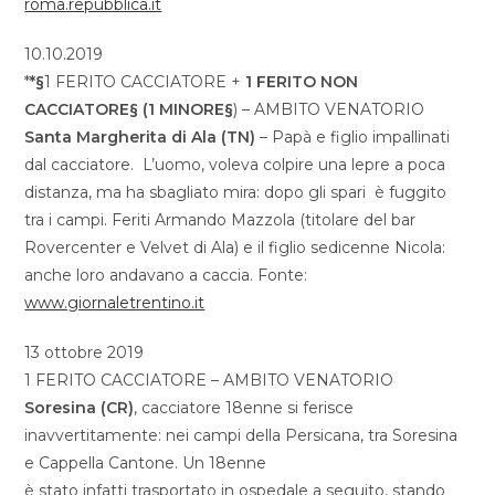
roma.repubblica.it
10.10.2019
*
*§
1 FERITO CACCIATORE +
1 FERITO NON
CACCIATORE§ (1 MINORE§
) – AMBITO VENATORIO
Santa Margherita di Ala (TN)
– Papà e figlio impallinati
dal cacciatore. L’uomo, voleva colpire una lepre a poca
distanza, ma ha sbagliato mira: dopo gli spari è fuggito
tra i campi. Feriti Armando Mazzola (titolare del bar
Rovercenter e Velvet di Ala) e il figlio sedicenne Nicola:
anche loro andavano a caccia. Fonte:
www.giornaletrentino.it
13 ottobre 2019
1 FERITO CACCIATORE – AMBITO VENATORIO
Soresina (CR)
, cacciatore 18enne si ferisce
inavvertitamente: nei campi della Persicana, tra Soresina
e Cappella Cantone. Un 18enne
è stato infatti trasportato in ospedale a seguito, stando