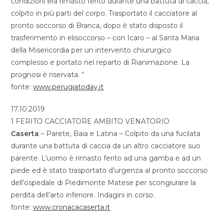
condizioni era rimasto ferito durante una battuta di caccia,
colpito in più parti del corpo. Trasportato il cacciatore al
pronto soccorso di Branca, dopo è stato disposto il
trasferimento in elisoccorso – con Icaro – al Santa Maria
della Misericordia per un intervento chiururgico
complesso e portato nel reparto di Rianimazione. La
prognosi è riservata. “
fonte:
www.perugiatoday.it
17.10.2019
1 FERITO CACCIATORE AMBITO VENATORIO
Caserta
– Parete, Baia e Latina – Colpito da una fucilata
durante una battuta di caccia da un altro cacciatore suo
parente. L’uomo è rimasto ferito ad una gamba e ad un
piede ed è stato trasportato d’urgenza al pronto soccorso
dell’ospedale di Piedimonte Matese per scongiurare la
perdita dell’arto inferiore. Indagini in corso.
fonte:
www.cronacacaserta.it