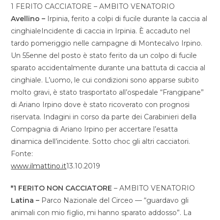
1 FERITO CACCIATORE – AMBITO VENATORIO
Avellino –
Irpinia, ferito a colpi di fucile durante la caccia al
cinghialeIncidente di caccia in Irpinia. È accaduto nel
tardo pomeriggio nelle campagne di Montecalvo Irpino.
Un 55enne del posto è stato ferito da un colpo di fucile
sparato accidentalmente durante una battuta di caccia al
cinghiale. L’uomo, le cui condizioni sono apparse subito
molto gravi, è stato trasportato all’ospedale “Frangipane”
di Ariano Irpino dove è stato ricoverato con prognosi
riservata. Indagini in corso da parte dei Carabinieri della
Compagnia di Ariano Irpino per accertare l’esatta
dinamica dell’incidente. Sotto choc gli altri cacciatori.
Fonte:
www.ilmattino.it
13.10.2019
*1 FERITO NON CACCIATORE
– AMBITO VENATORIO
Latina –
Parco Nazionale del Circeo — “guardavo gli
animali con mio figlio, mi hanno sparato addosso”. La