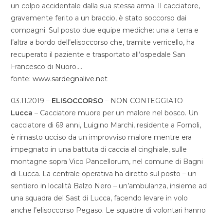
un colpo accidentale dalla sua stessa arma. Il cacciatore,
gravemente ferito a un braccio, è stato soccorso dai
compagni. Sul posto due equipe mediche: una a terra e
l’altra a bordo dell’elisoccorso che, tramite verricello, ha
recuperato il paziente e trasportato all’ospedale San
Francesco di Nuoro….
fonte:
www.sardegnalive.net
03.11.2019 –
ELISOCCORSO
– NON CONTEGGIATO
Lucca
– Cacciatore muore per un malore nel bosco. Un
cacciatore di 69 anni, Luigino Marchi, residente a Fornoli,
è rimasto ucciso da un improvviso malore mentre era
impegnato in una battuta di caccia al cinghiale, sulle
montagne sopra Vico Pancellorum, nel comune di Bagni
di Lucca. La centrale operativa ha diretto sul posto – un
sentiero in località Balzo Nero – un’ambulanza, insieme ad
una squadra del Sast di Lucca, facendo levare in volo
anche l’elisoccorso Pegaso. Le squadre di volontari hanno