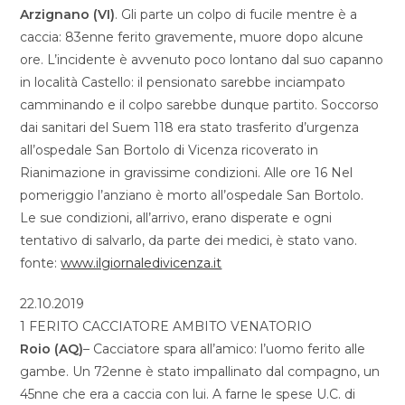
Arzignano (VI)
. Gli parte un colpo di fucile mentre è a
caccia: 83enne ferito gravemente, muore dopo alcune
ore. L’incidente è avvenuto poco lontano dal suo capanno
in località Castello: il pensionato sarebbe inciampato
camminando e il colpo sarebbe dunque partito. Soccorso
dai sanitari del Suem 118 era stato trasferito d’urgenza
all’ospedale San Bortolo di Vicenza ricoverato in
Rianimazione in gravissime condizioni. Alle ore 16 Nel
pomeriggio l’anziano è morto all’ospedale San Bortolo.
Le sue condizioni, all’arrivo, erano disperate e ogni
tentativo di salvarlo, da parte dei medici, è stato vano.
fonte:
www.ilgiornaledivicenza.it
22.10.2019
1 FERITO CACCIATORE AMBITO VENATORIO
Roio (AQ)
– Cacciatore spara all’amico: l’uomo ferito alle
gambe. Un 72enne è stato impallinato dal compagno, un
45nne che era a caccia con lui. A farne le spese U.C. di