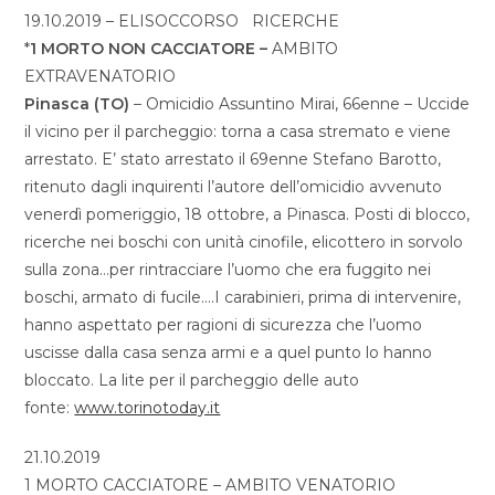
19.10.2019 – ELISOCCORSO RICERCHE
*
1 MORTO NON CACCIATORE –
AMBITO
EXTRAVENATORIO
Pinasca (TO)
– Omicidio Assuntino Mirai, 66enne – Uccide
il vicino per il parcheggio: torna a casa stremato e viene
arrestato. E’ stato arrestato il 69enne Stefano Barotto,
ritenuto dagli inquirenti l’autore dell’omicidio avvenuto
venerdì pomeriggio, 18 ottobre, a Pinasca. Posti di blocco,
ricerche nei boschi con unità cinofile, elicottero in sorvolo
sulla zona…per rintracciare l’uomo che era fuggito nei
boschi, armato di fucile….I carabinieri, prima di intervenire,
hanno aspettato per ragioni di sicurezza che l’uomo
uscisse dalla casa senza armi e a quel punto lo hanno
bloccato. La lite per il parcheggio delle auto
fonte:
www.torinotoday.it
21.10.2019
1 MORTO CACCIATORE – AMBITO VENATORIO