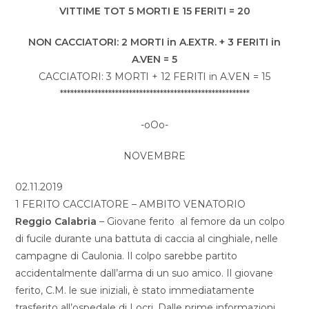
VITTIME TOT 5 MORTI E 15 FERITI = 20
NON CACCIATORI: 2 MORTI in A.EXTR. + 3 FERITI in
A.VEN = 5
CACCIATORI: 3 MORTI + 12 FERITI in A.VEN = 15
*******************************************************
-oOo-
NOVEMBRE
02.11.2019
1 FERITO CACCIATORE – AMBITO VENATORIO
Reggio Calabria
– Giovane ferito al femore da un colpo
di fucile durante una battuta di caccia al cinghiale, nelle
campagne di Caulonia. Il colpo sarebbe partito
accidentalmente dall’arma di un suo amico. Il giovane
ferito, C.M. le sue iniziali, è stato immediatamente
trasferito all’ospedale di Locri. Dalle prime informazioni