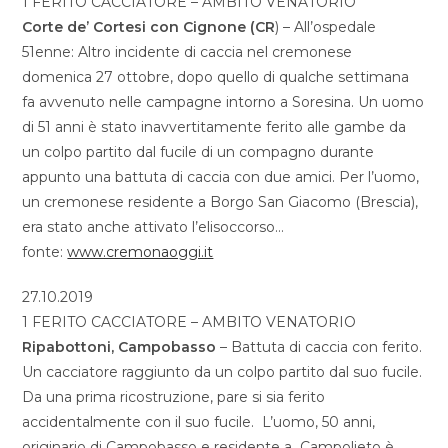
1 FERITO CACCIATORE – AMBITO VENATORIO
Corte de’ Cortesi con Cignone (CR
) – All’ospedale
51enne: Altro incidente di caccia nel cremonese
domenica 27 ottobre, dopo quello di qualche settimana
fa avvenuto nelle campagne intorno a Soresina. Un uomo
di 51 anni è stato inavvertitamente ferito alle gambe da
un colpo partito dal fucile di un compagno durante
appunto una battuta di caccia con due amici. Per l’uomo,
un cremonese residente a Borgo San Giacomo (Brescia),
era stato anche attivato l’elisoccorso…
fonte:
www.cremonaoggi.it
27.10.2019
1 FERITO CACCIATORE – AMBITO VENATORIO
Ripabottoni, Campobasso
– Battuta di caccia con ferito.
Un cacciatore raggiunto da un colpo partito dal suo fucile.
Da una prima ricostruzione, pare si sia ferito
accidentalmente con il suo fucile. L’uomo, 50 anni,
originario di Campobasso e residente a Campolieto è