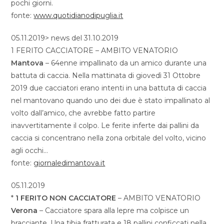
pochi giorni.
fonte:
www.quotidianodipuglia.it
05.11.2019> news del 31.10.2019
1 FERITO CACCIATORE – AMBITO VENATORIO
Mantova
– 64enne impallinato da un amico durante una
battuta di caccia. Nella mattinata di giovedì 31 Ottobre
2019 due cacciatori erano intenti in una battuta di caccia
nel mantovano quando uno dei due è stato impallinato al
volto dall’amico, che avrebbe fatto partire
inavvertitamente il colpo. Le ferite inferte dai pallini da
caccia si concentrano nella zona orbitale del volto, vicino
agli occhi…
fonte:
giornaledimantova.it
05.11.2019
*
1 FERITO NON CACCIATORE
– AMBITO VENATORIO
Verona
– Cacciatore spara alla lepre ma colpisce un
bracciante. Una tibia fratturata e 18 pallini conficcati nella