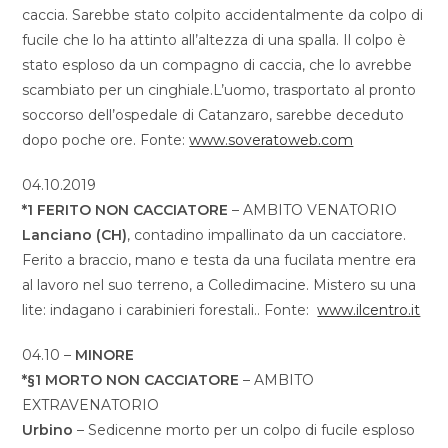
caccia. Sarebbe stato colpito accidentalmente da colpo di
fucile che lo ha attinto all’altezza di una spalla. Il colpo è
stato esploso da un compagno di caccia, che lo avrebbe
scambiato per un cinghiale.L’uomo, trasportato al pronto
soccorso dell’ospedale di Catanzaro, sarebbe deceduto
dopo poche ore. Fonte:
www.soveratoweb.com
04.10.2019
*1 FERITO NON CACCIATORE
– AMBITO VENATORIO
Lanciano (CH)
, contadino impallinato da un cacciatore.
Ferito a braccio, mano e testa da una fucilata mentre era
al lavoro nel suo terreno, a Colledimacine. Mistero su una
lite: indagano i carabinieri forestali.. Fonte:
www.ilcentro.it
04.10 –
MINORE
*§1 MORTO NON CACCIATORE
– AMBITO
EXTRAVENATORIO
Urbino
– Sedicenne morto per un colpo di fucile esploso