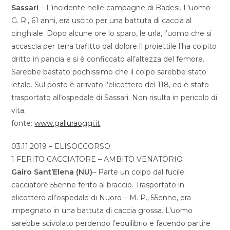
Sassari
– L’incidente nelle campagne di Badesi. L’uomo
G. R., 61 anni, era uscito per una battuta di caccia al
cinghiale. Dopo alcune ore lo sparo, le urla, l’uomo che si
accascia per terra trafitto dal dolore.Il proiettile l’ha colpito
dritto in pancia e si è conficcato all’altezza del femore.
Sarebbe bastato pochissimo che il colpo sarebbe stato
letale. Sul posto è arrivato l’elicottero del 118, ed è stato
trasportato all’ospedale di Sassari. Non risulta in pericolo di
vita.
fonte:
www.galluraoggi.it
03.11.2019 – ELISOCCORSO
1 FERITO CACCIATORE – AMBITO VENATORIO
Gairo Sant’Elena (NU)
– Parte un colpo dal fucile:
cacciatore 55enne ferito al braccio. Trasportato in
elicottero all’ospedale di Nuoro – M. P., 55enne, era
impegnato in una battuta di caccia grossa. L’uomo
sarebbe scivolato perdendo l’equilibrio e facendo partire