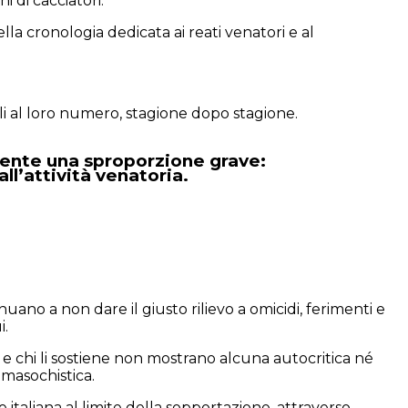
 di cacciatori.
 cronologia dedicata ai reati venatori e al
ali al loro numero, stagione dopo stagione.
amente una sproporzione grave:
ll’attività venatoria.
nuano a non dare il giusto rilievo a omicidi, ferimenti e
i.
e chi li sostiene non mostrano alcuna autocritica né
 masochistica.
italiana al limite della sopportazione, attraverso