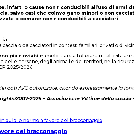
, infarti o cause non riconducibili all’uso di armi d
cia, salvo casi che coinvolgano minori o non caccia
nizzata o comune non riconducibili a cacciatori
cia
a caccia o da cacciatori in contesti familiari, privati o di vic
on più rinviabile
: continuare a tollerare un’attività a
 delle persone, degli animali e dei territori, nella sicurez
ER 2025/2026
ei dati AVC autorizzate, citando espressamente la fon
ight©2007-2026 – Associazione Vittime della caccia
avore del bracconaggio