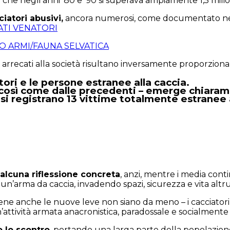
e negli anni ’80 e ’90 si superava ampiamente 1,5 milioni
iatori abusivi,
ancora numerosi, come documentato nella
ATI VENATORI
O ARMI/FAUNA SELVATICA
ni arrecati alla società risultano inversamente proporzion
tori e le persone estranee alla caccia.
 – così come dalle precedenti – emerge chiar
, si registrano 13 vittime totalmente estranee a
 alcuna riflessione concreta
, anzi, mentre i media conti
un’arma da caccia, invadendo spazi, sicurezza e vita altru
ne anche le nuove leve non siano da meno – i cacciatori 
n’attività armata anacronistica, paradossale e socialmente
 lo scontro
, portando una larga parte della popolazione 