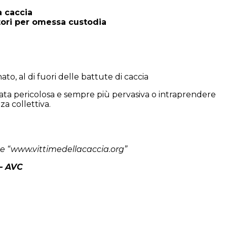
a caccia
tori per omessa custodia
inato, al di fuori delle battute di caccia
rmata pericolosa e sempre più pervasiva o intraprendere
za collettiva.
te “www.vittimedellacaccia.org”
 – AVC