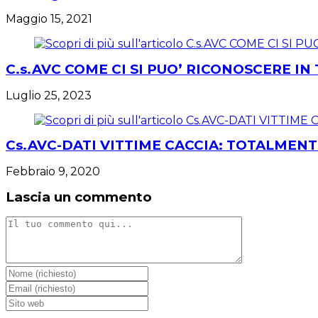
Maggio 15, 2021
C.s.AVC COME CI SI PUO’ RICONOSCERE IN
Luglio 25, 2023
Cs.AVC-DATI VITTIME CACCIA: TOTALMENTE
Febbraio 9, 2020
Lascia un commento
Commento
Inserisci
il
Inserisci
tuo
il
Inserisci
nome
tuo
l'URL