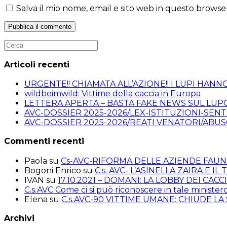
o
indirizzo
del
Salva il mio nome, email e sito web in questo brows
nome
email
sito
utente
per
web
per
commentare
(facoltativo)
commentare
Articoli recenti
URGENTE!! CHIAMATA ALL’AZIONE!! I LUPI HANN
wildbeimwild: Vittime della caccia in Europa
LETTERA APERTA – BASTA FAKE NEWS SUL LUP
AVC-DOSSIER 2025-2026/LEX-ISTITUZIONI-SEN
AVC-DOSSIER 2025-2026/REATI VENATORI/ABUS
Commenti recenti
Paola
su
Cs-AVC-RIFORMA DELLE AZIENDE FAUN
Bogoni Enrico
su
C.s. AVC- L’ASINELLA ZAIRA E I
IVAN
su
17.10.2021 – DOMANI: LA LOBBY DEI CACC
C.s.AVC Come ci si può riconoscere in tale ministero
Elena
su
C.s.AVC-90 VITTIME UMANE: CHIUDE L
Archivi