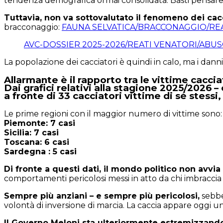
tendenza demografica ormai consolidata. Basti pensare ch
Tuttavia, non va sottovalutato il fenomeno dei cacc
bracconaggio:
FAUNA SELVATICA/BRACCONAGGIO/RE
AVC-DOSSIER 2025-2026/REATI VENATORI/ABUS
La popolazione dei cacciatori è quindi in calo, ma i dan
Allarmante è il rapporto tra le vittime caccia
Dai grafici relativi alla stagione 2025/2026
a fronte di 33 cacciatori vittime di sé stessi
Le prime regioni con il maggior numero di vittime sono:
Piemonte: 7 casi
Sicilia: 7 casi
Toscana: 6 casi
Sardegna : 5 casi
Di fronte a questi dati, il mondo politico non avvia
comportamenti pericolosi messi in atto da chi imbraccia 
Sempre più anziani – e sempre più pericolosi,
sebbe
volontà di inversione di marcia. La caccia appare oggi u
Il Governo Meloni sta ulteriormente estremizzando