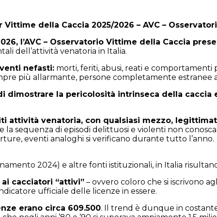
 Vittime della Caccia 2025/2026 – AVC – Osservatori
26, l’AVC – Osservatorio Vittime della Caccia presen
 dell’attività venatoria in Italia.
enti nefasti:
morti, feriti, abusi, reati e comportamenti p
sempre più allarmante, persone completamente estranee al
dimostrare la pericolosità intrinseca della caccia e d
ti attività venatoria, con qualsiasi mezzo, legittim
la sequenza di episodi delittuosi e violenti non conosca s
rture, eventi analoghi si verificano durante tutto l’anno.
namento 2024) e altre fonti istituzionali, in Italia risultan
 cacciatori “attivi”
– ovvero coloro che si iscrivono agl
icatore ufficiale delle licenze in essere.
enze erano circa 609.500
. Il trend è dunque in costant