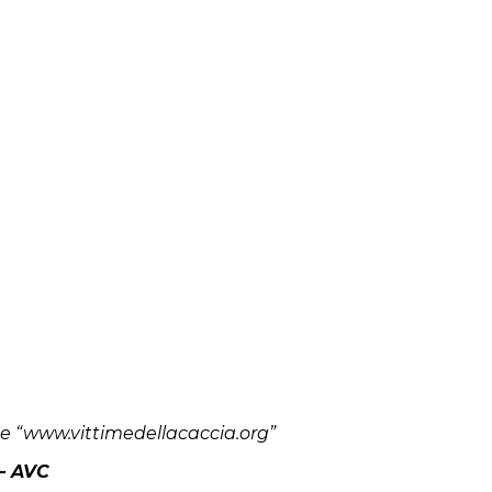
te “www.vittimedellacaccia.org”
 – AVC