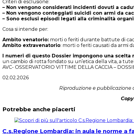
Criteri di esclusione:
– Non vengono considerati incidenti dovuti a cadute
– Non vengono conteggiati suicidi con armi da cac
– Sono esclusi episodi legati alla criminalità orga
Cosa si intende per:
Ambito venatorio:
morti o feriti durante battute di cac
Ambito
extravenatorio
: morti o feriti causati da armi d
I numeri di questo Dossier impongono una scelta n
un cambio di rotta fondato su un’etica della vita, a tutela
AVC- OSSERVATORIO VITTIME DELLA CACCIA – DOSSI
02.02.2026
Riproduzione e pubblicazione d
Copyr
Potrebbe anche piacerti
C.s.Regione Lombardia: in aula le norme a f